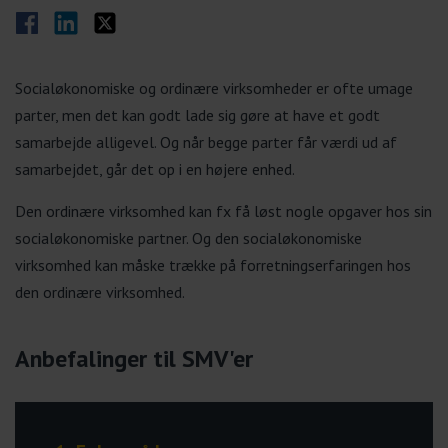
Del på Facebook
Del på LinkedIn
Del på Twitter
Socialøkonomiske og ordinære virksomheder er ofte umage
parter, men det kan godt lade sig gøre at have et godt
samarbejde alligevel. Og når begge parter får værdi ud af
samarbejdet, går det op i en højere enhed.
Den ordinære virksomhed kan fx få løst nogle opgaver hos sin
socialøkonomiske partner. Og den socialøkonomiske
virksomhed kan måske trække på forretningserfaringen hos
den ordinære virksomhed.
Anbefalinger til SMV'er