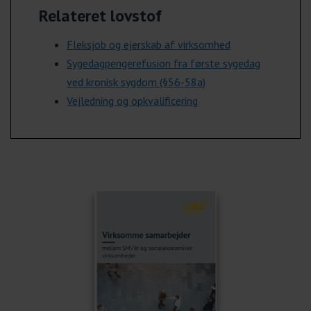
Relateret lovstof
Fleksjob og ejerskab af virksomhed
Sygedagpengere
fusion
fra
f
ørste
sygedag
ved kronisk sygdom (§56-58a)
Vejledning og opkvalificering