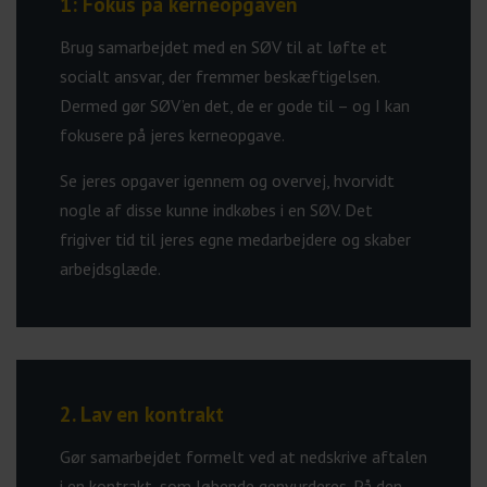
1: Fokus på kerneopgaven
Brug samarbejdet med en SØV til at løfte et
socialt ansvar, der fremmer beskæftigelsen.
Dermed gør SØV’en det, de er gode til – og I kan
fokusere på jeres kerneopgave.
Se jeres opgaver igennem og overvej, hvorvidt
nogle af disse kunne indkøbes i en SØV. Det
frigiver tid til jeres egne medarbejdere og skaber
arbejdsglæde.
2. Lav en kontrakt
Gør samarbejdet formelt ved at nedskrive aftalen
i en kontrakt, som løbende genvurderes. På den