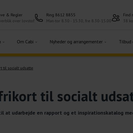
ove & Regler
Ring 8612 8855
Find
erblik over lovstof
Man-tor 8.30 - 15.30, fre 8.30-15.00
38 ko
n
Om Cabi
Nyheder og arrangementer
Tilbud
rt til socialt udsatte
frikort til socialt udsa
til at udarbejde en rapport og et inspirationskatalog me