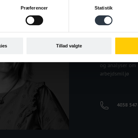
Præferencer
Statistik
Anette H
Job og handicap 
Psykiske funkti
ies
Tillad valgte
Handicapkompen
Socialt frikort 
og analyser om
arbejdsmiljø
4038 547