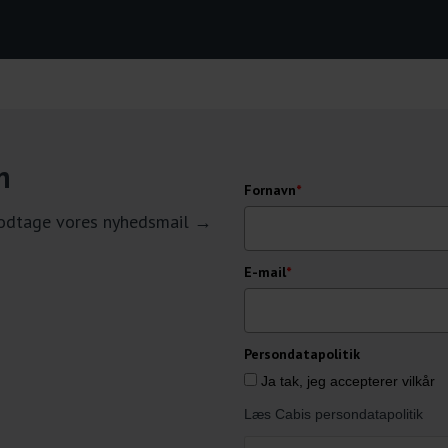
n
Fornavn
*
 modtage vores nyhedsmail →
E-mail
*
Persondatapolitik
Ja tak, jeg accepterer vilkår
Læs Cabis persondatapolitik