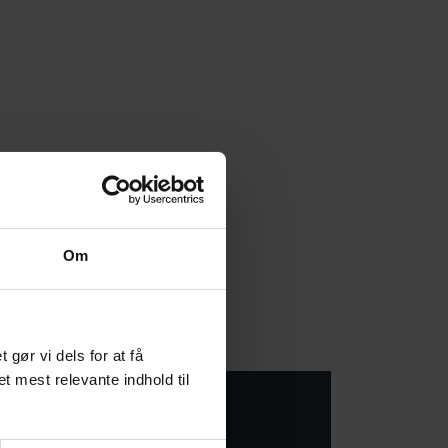
Om
inansloven
|
ør vi dels for at få
et mest relevante indhold til