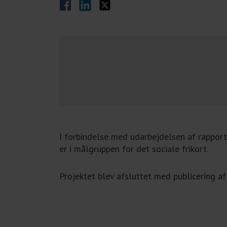
Del på Facebook
Del på LinkedIn
Del på Twitter
I forbindelse med udarbejdelsen af rappor
er i målgruppen for det sociale frikort.
Projektet blev afsluttet med publicering af