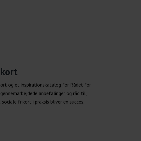
ikort
port og et inspirationskatalog for Rådet for
 gennemarbejdede anbefalinger og råd til,
ociale frikort i praksis bliver en succes.