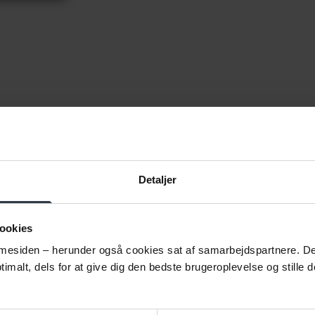
SPØRG CABI
Har du spørgsmål?
Så spørg Cabi!
Detaljer
ice er gratis for dig, fordi Cabi får offentlige midler på f
ookies
esiden – herunder også cookies sat af samarbejdspartnere. Det g
imalt, dels for at give dig den bedste brugeroplevelse og stille d