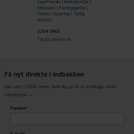
Sygefravær | Arbejdsmiljø |
Inklusion | Forebyggelse |
Stress | Sparring I Tidlig
indsats
2234 3965
fab@cabiweb.dk
Få nyt direkte i indbakken
Gør som 13.000 andre. Skriv dig op til at modtage vores
nyhedsmail →
Fornavn
*
E-mail
*