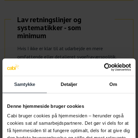
Lav retningslinjer og
systematikker - som
minimum
Hvis I ikke er klar til at udarbejde en mere
omfattende eller detaljeret sygefraværspolitik,
er det en god ide at have nogle nedskrevne
retningslinjer og systematikker.
Samtykke
Detaljer
Om
Læs mere
Denne hjemmeside bruger cookies
Cabi bruger cookies på hjemmesiden – herunder også
cookies sat af samarbejdspartnere. Det gør vi dels for at
få hjemmesiden til at fungere optimalt, dels for at give dig
den bedste brugeroplevelse og stille det mest relevante