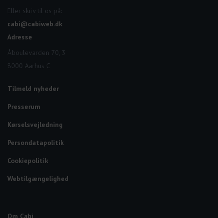
Eller skriv til os på:
cabi@cabiweb.dk
Adresse
Åboulevarden 70, 3
8000 Aarhus C
Tilmeld nyheder
Presserum
Kørselsvejledning
Persondatapolitik
Cookiepolitik
Webtilgængelighed
Om Cabi