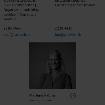
arbejdsfællesskaber |
Inklusionskapacitet |
Inklusionskapacitet |
Facilitering i procesforløb
Organisationsudvikling |
Ledelse | ”Den svære
samtale”
2293 7666
2228 4213
bpo@cabiweb.dk
lon@cabiweb.dk
Marlene Fabrin
Seniorkonsulent