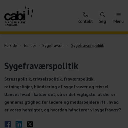
Kontakt
Søg
Menu
Forside
Temaer
Sygefravær
Sygefraværspolitik
Sygefraværspolitik
Stresspolitik, trivselspolitik, fraværspolitik,
retningslinjer, håndtering af sygefravær og trivsel.
Uanset hvad I kalder det, så er det vigtigste, at der er
gennemsigtighed for ledere og medarbejdere ift., hvad
er vores hensigter, og hvordan håndterer vi sygefravær?
Del på Facebook
Del på LinkedIn
Del på Twitter