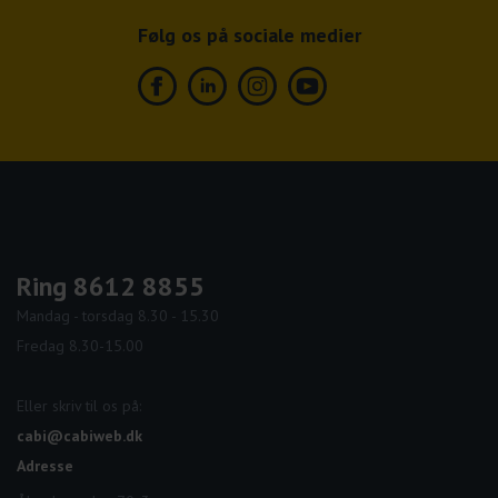
Følg os på sociale medier
Facebook
Linkedin
Instagram
Youtube
Ring 8612 8855
Mandag - torsdag 8.30 - 15.30
Fredag 8.30-15.00
Eller skriv til os på:
cabi@cabiweb.dk
Adresse