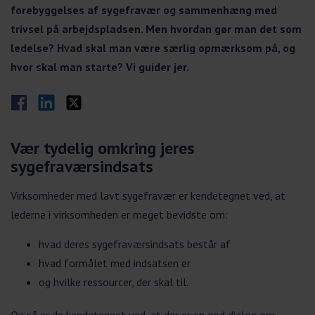
forebyggelses af sygefravær og sammenhæng med
trivsel på arbejdspladsen. Men hvordan gør man det som
ledelse? Hvad skal man være særlig opmærksom på, og
hvor skal man starte? Vi guider jer.
Del på Facebook
Del på LinkedIn
Del på Twitter
Vær tydelig omkring jeres
sygefraværsindsats
Virksomheder med lavt sygefravær er kendetegnet ved, at
lederne i virksomheden er meget bevidste om:
hvad deres sygefraværsindsats består af
hvad formålet med indsatsen er
og hvilke ressourcer, der skal til.
Og så er de kendetegnet ved, at der er en god dialog om