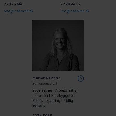
2293 7666
2228 4213
bpo@cabiweb.dk
lon@cabiweb.dk
Marlene Fabrin
Seniorkonsulent
Sygefravær | Arbejdsmiljø |
Inklusion | Forebyggelse |
Stress | Sparring I Tidlig
indsats
2234 3965