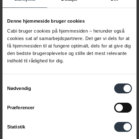
meget bag ud, vil skulle slukke knap så mange
ildebrande, og I vil bedre kunne levere den aftalte
kvalitet.
Denne hjemmeside bruger cookies
Overskud spiller positivt ind på stemningen på
Cabi bruger cookies på hjemmesiden – herunder også
jeres arbejdsplads. I vil opleve en større
cookies sat af samarbejdspartnere. Det gør vi dels for at
få hjemmesiden til at fungere optimalt, dels for at give dig
arbejdsglæde og en højere trivsel.
den bedste brugeroplevelse og stille det mest relevante
indhold til rådighed for dig.
Samtykkevalg
#3 Kvalitet i arbejdet og højere
Nødvendig
produktivitet
Med flest mulige på arbejde hver dag vil I kunne
Præferencer
producere mere.
Statistik
Undersøgelser viser, at man producerer op til 12
procent mere, når man er mentalt ovenpå. Og