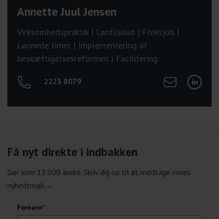
Annette Juul Jensen
Virksomhedspraktik | Løntilskud | Fleksjob |
Lønnede timer | Implementering af
beskæftigelsesreformen | Facilitering
Send mail til Ann
Tilgå Ann
2223 8079
Få nyt direkte i indbakken
Gør som 13.000 andre. Skriv dig op til at modtage vores
nyhedsmail →
Fornavn
*