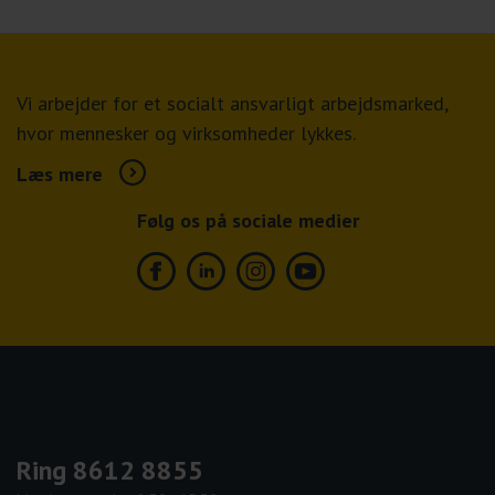
Vi arbejder for et socialt ansvarligt arbejdsmarked,
hvor mennesker og virksomheder lykkes.
Læs mere
Følg os på sociale medier
Facebook
Linkedin
Instagram
Youtube
Ring 8612 8855