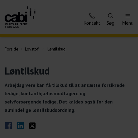
Kontakt
Søg
Menu
Forside
Lovstof
Løntilskud
Løntilskud
Arbejdsgivere kan få tilskud til at ansætte forsikrede
ledige, kontanthjælpsmodtagere og
selvforsørgende ledige. Det kaldes også for den
almindelige løntilskudsordning.
Del på Facebook
Del på LinkedIn
Del på Twitter