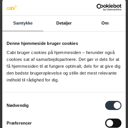
Virksomheder med op til 50 ansatte
I virksomheder med op til 50 ansatte betyder det, at der ved:
Samtykke
Detaljer
Om
0-5 ordinært ansatte kan være 1 person i
virksomhedspraktik eller løntilskud (jf. dog
formuleringen "... dog altid 1 person")
Denne hjemmeside bruger cookies
6-9 ordinært ansatte kan være 1 person i
Cabi bruger cookies på hjemmesiden – herunder også
virksomhedspraktik eller løntilskud
cookies sat af samarbejdspartnere. Det gør vi dels for at
10-14 ordinært ansatte være 2 personer i
få hjemmesiden til at fungere optimalt, dels for at give dig
den bedste brugeroplevelse og stille det mest relevante
virksomhedspraktik eller løntilskud
indhold til rådighed for dig.
15-19 ordinært ansatte være 3 personer osv.
En virksomhed med 49 ordinært ansatte medarbejdere kan
Samtykkevalg
således have 9 personer i virksomhedspraktik eller løntilskud.
Nødvendig
Virksomheder med 50 eller flere medarbejdere
Præferencer
I virksomheder med 50 ansatte eller flere ansatte betyder