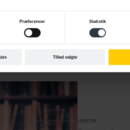
n sygemelding.
Præferencer
Statistik
ies
Tillad valgte
LOVSTOF