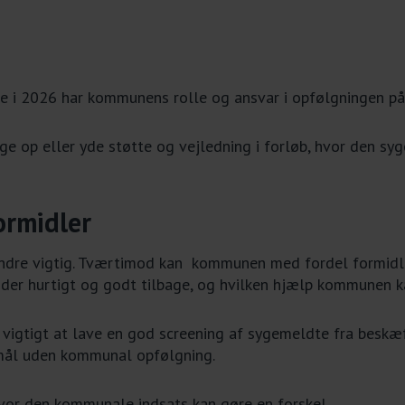
e i 2026 har kommunens rolle og ansvar i opfølgningen p
 op eller yde støtte og vejledning i forløb, hvor den syg
ormidler
dre vigtig. Tværtimod kan kommunen med fordel formidle ti
jder hurtigt og godt tilbage, og hvilken hjælp kommunen 
igtigt at lave en god screening af sygemeldte fra beskæf
i mål uden kommunal opfølgning.
 hvor den kommunale indsats kan gøre en forskel.