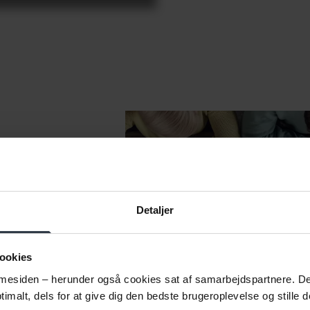
Detaljer
e af
ookies
esiden – herunder også cookies sat af samarbejdspartnere. Det g
rage til, at den
imalt, dels for at give dig den bedste brugeroplevelse og stille d