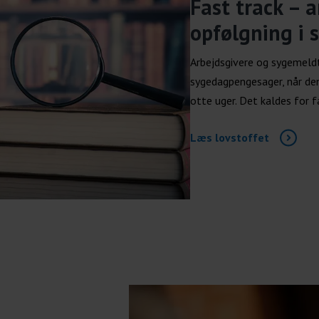
Fast track – 
opfølgning i
Arbejdsgivere og sygemeld
sygedagpengesager, når de
otte uger. Det kaldes for f
Læs lovstoffet