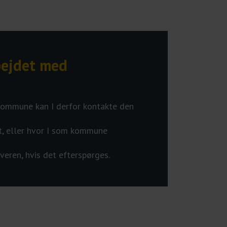
ejdet med
m kommune kan I derfor kontakte den
et, eller hvor I som kommune
veren, hvis det efterspørges.