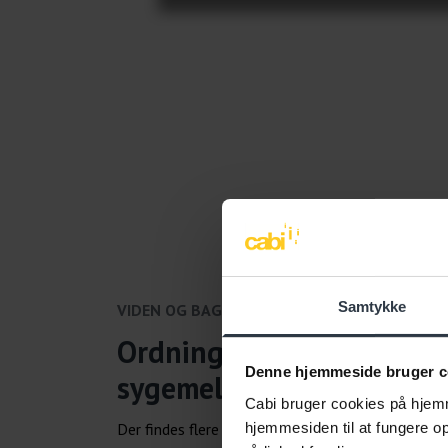
Samtykke
VIDEN OG BAGGRUND
Ordninger til fastholdels
Denne hjemmeside bruger c
sygemeldte
Cabi bruger cookies på hjemm
Der findes flere ordninger og redskaber, der kan bid
hjemmesiden til at fungere opt