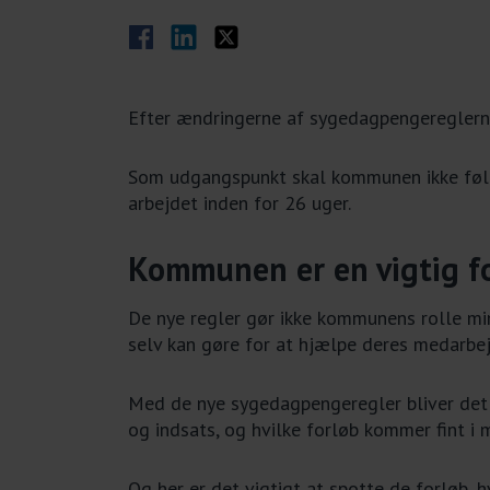
Del på Facebook
Del på LinkedIn
Del på Twitter
Efter ændringerne af sygedagpengereglern
Som udgangspunkt skal kommunen ikke følge
arbejdet inden for 26 uger.
Kommunen er en vigtig f
De nye regler gør ikke kommunens rolle min
selv kan gøre for at hjælpe deres medarbe
Med de nye sygedagpengeregler bliver det v
og indsats, og hvilke forløb kommer fint 
Og her er det vigtigt at spotte de forløb,