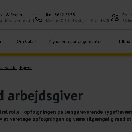
ove & Regler
Ring 8612 8855
Find
erblik over lovstof
Man-tor 8.30 - 15.30, fre 8.30-15.00
38 ko
n
Om Cabi
Nyheder og arrangementer
Tilbud
med arbejdsgiver
 arbejdsgiver
ral rolle i opfølgningen på længerevarende sygefraværsf
v at varetage opfølgningen og være tilgængelig med stø