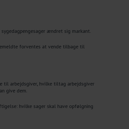
å sygedagpengesager ændret sig markant.
emeldte forventes at vende tilbage til
l arbejdsgiver, hvilke tiltag arbejdsgiver
kan give dem.
tigelse: hvilke sager skal have opfølgning