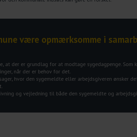
mmune være opmærksomme i samarb
 sikre, at der er grundlag for at modtage sygedagpenge. So
ger, når der er behov for det.
lle sager, hvor den sygemeldte eller arbejdsgiveren ønsker d
t.
givning og vejledning til både den sygemeldte og arbejdsgi