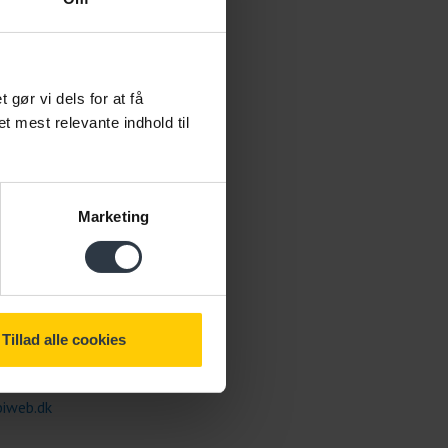
ør vi dels for at få
et mest relevante indhold til
 Fabrin
sulent
Marketing
r | Arbejdsmiljø | Inklusion
gelse | Stress | Sparring I
dsats
Tillad alle cookies
65
iweb.dk