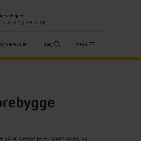
 medarbejder
nsulenter og specialister
 og værktøjer
Søg
Menu
forebygge
er på at sænke jeres sygefravær, og