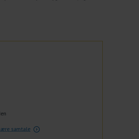
den
svære samtale