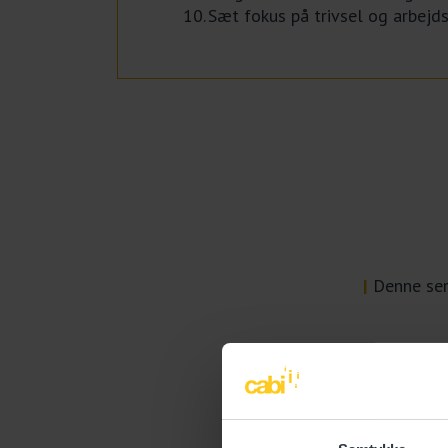
Sæt fokus på trivsel og arbejds
|
Denne serv