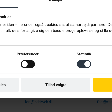
ookies
esiden – herunder også cookies sat af samarbejdspartnere. Det g
imalt, dels for at give dig den bedste brugeroplevelse og stille d
Lone Slothuus Nordsof
Marlene
Seniorkonsulent
Seniorkon
Præferencer
Statistik
miljø |
Sygefravær | Stress I Psykisk
Sygefravæ
erende
arbejdsmiljø I Organisationsudvikling
| Forebyg
| Arbejdspladskultur |
Tidlig in
Inklusionskapacitet | Facilitering i
else |
procesforløb
ies
Tillad valgte
2228 4213
2234 39
lon@cabiweb.dk
fab@cab