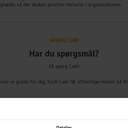
glæde, så der skabes positive historier i organisationen.
SPØRG CABI
Har du spørgsmål?
Så spørg Cabi!
ice er gratis for dig, fordi Cabi får offentlige midler på f
Detaljer