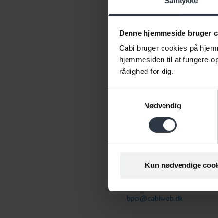
Samtykke
Denne hjemmeside bruger c
Cabi bruger cookies på hjemm
hjemmesiden til at fungere opt
rådighed for dig.
Birgitte Poulsen
Samtykkevalg
Chefkonsulent
Nødvendig
Sygefravær | Psykisk arbejds
Arbejdspladskultur | Inklud
arbejdsfællesskaber |
Inklusionskapacitet |
Organisationsudvikling | Led
”Den svære samtale”
Kun nødvendige cook
2293 7666
bpo@cabiweb.dk