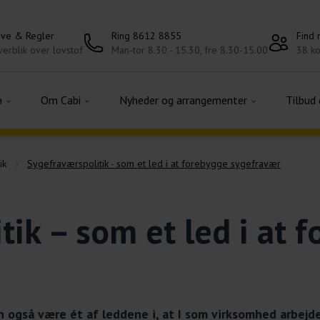
ove & Regler
Ring 8612 8855
Find
erblik over lovstof
Man-tor 8.30 - 15.30, fre 8.30-15.00
38 ko
n
Om Cabi
Nyheder og arrangementer
Tilbud
ik
Sygefraværspolitik - som et led i at forebygge sygefravær
tik – som et led i at 
n også være ét af leddene i, at I som virksomhed arbejd