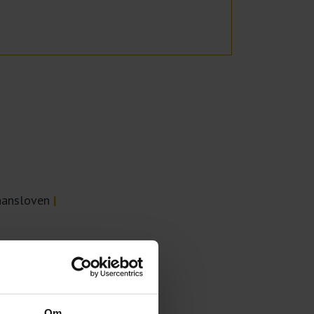
inansloven
|
Om