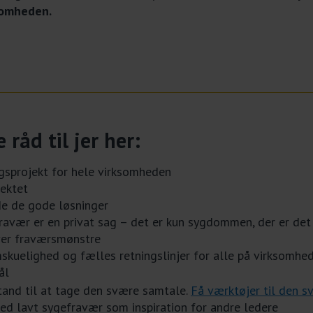
somheden.
råd til jer her:
ngsprojekt for hele virksomheden
jektet
de de gode løsninger
avær er en privat sag – det er kun sygdommen, der er det
ver fraværsmønstre
mskuelighed og fælles retningslinjer for alle på virksomhe
ål
tand til at tage den svære samtale.
Få værktøjer til den 
med lavt sygefravær som inspiration for andre ledere