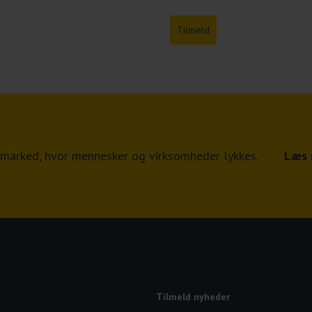
Tilmeld
jdsmarked, hvor mennesker og virksomheder lykkes.
Læs 
Tilmeld nyheder