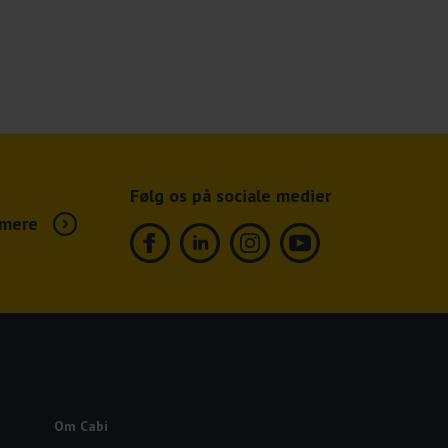
Følg os på sociale medier
mere
Facebook
Linkedin
Instagram
Youtube
Om Cabi