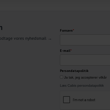
n
Fornavn
*
 modtage vores nyhedsmail →
E-mail
*
Persondatapolitik
Ja tak, jeg accepterer vilkår
Læs Cabis persondatapolitik