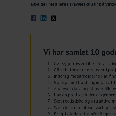
arbejder med jeres fraværskultur på virk
Del på Facebook
Del på LinkedIn
Del på Twitter
Vi har samlet 10 gode 
Gør sygefravær til et forandri
Gå selv forrest som leder i pro
Inddrag medarbejderne i at fin
Gør op med holdninger om at fr
Analyser data og få overblik o
Lav en politik, så der er genne
Sæt realistiske og attraktive m
Sæt de personaleansvarlige i s
Brug fx ledere fra afdelinger 