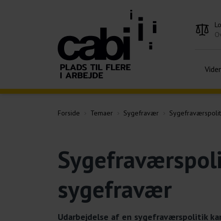
L
Ov
Vide
Forside
Temaer
Sygefravær
Sygefraværspolit
Sygefraværspoli
sygefravær
Udarbejdelse af en sygefraværspolitik ka