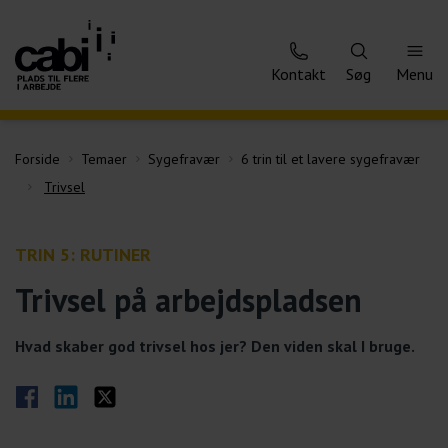
Kontakt
Søg
Menu
Forside
Temaer
Sygefravær
6 trin til et lavere sygefravær
Trivsel
TRIN 5: RUTINER
Trivsel på arbejdspladsen
Hvad skaber god trivsel hos jer? Den viden skal I bruge.
Del på Facebook
Del på LinkedIn
Del på Twitter