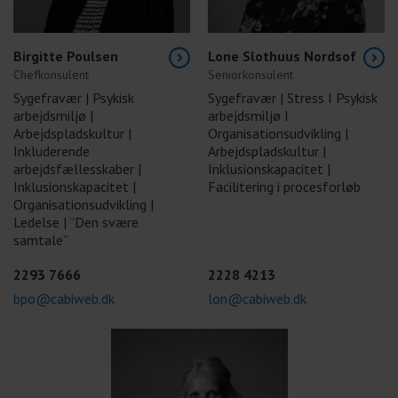
Birgitte Poulsen
Lone Slothuus Nordsof
Chefkonsulent
Seniorkonsulent
Sygefravær | Psykisk
Sygefravær | Stress I Psykisk
arbejdsmiljø |
arbejdsmiljø I
Arbejdspladskultur |
Organisationsudvikling |
Inkluderende
Arbejdspladskultur |
arbejdsfællesskaber |
Inklusionskapacitet |
Inklusionskapacitet |
Facilitering i procesforløb
Organisationsudvikling |
Ledelse | ”Den svære
samtale”
2293 7666
2228 4213
bpo@cabiweb.dk
lon@cabiweb.dk