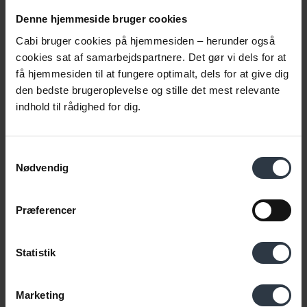
Når samtaler med
Denne hjemmeside bruger cookies
medarbejdere er svære
Cabi bruger cookies på hjemmesiden – herunder også
cookies sat af samarbejdspartnere. Det gør vi dels for at
Få viden og værktøjer til at gøre de svære samtaler (lidt)
få hjemmesiden til at fungere optimalt, dels for at give dig
lettere!
den bedste brugeroplevelse og stille det mest relevante
indhold til rådighed for dig.
Se publikationen
Samtykkevalg
Nødvendig
Gå til trin 6: Trivsel
Præferencer
Når I har fået skabt nogle gode procedurer
omkring opfølgningen, er det tid til at se nærmere
Statistik
på trivslen.
Gå til trin 6: Trivsel
Marketing