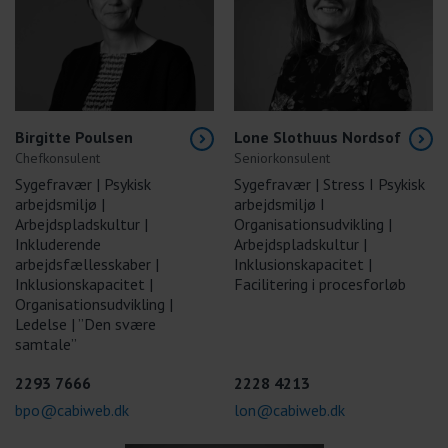
Birgitte Poulsen
Lone Slothuus Nordsof
Chefkonsulent
Seniorkonsulent
Sygefravær | Psykisk
Sygefravær | Stress I Psykisk
arbejdsmiljø |
arbejdsmiljø I
Arbejdspladskultur |
Organisationsudvikling |
Inkluderende
Arbejdspladskultur |
arbejdsfællesskaber |
Inklusionskapacitet |
Inklusionskapacitet |
Facilitering i procesforløb
Organisationsudvikling |
Ledelse | ”Den svære
samtale”
2293 7666
2228 4213
bpo@cabiweb.dk
lon@cabiweb.dk