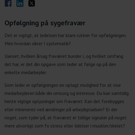
Del på Facebook
Del på LinkedIn
Del på Twitter
Opfølgning på sygefravær
Det er vigtigt, at ledelsen har klare rutiner for opfølgningen.
Men hvordan sikrer I systematik?
Uanset, hvilken årsag fraværet bunder i, og hvilket omfang
det har, er det din opgave som leder at følge op på den
enkelte medarbejder.
Som leder er opfølgningen en oplagt mulighed for at vise
medarbejderen både din omsorg og interesse. Du kan samtidig
hente vigtige oplysninger om fraværet. Kan det forebygges
eller minimeres ved ændringer på arbejdspladsen? Er der
noget, som tyder på, at fraværet er tidlige signaler på noget
mere alvorligt som fx stress eller lidelser i muskler/skelet?