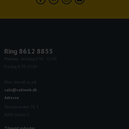
Facebook
Linkedin
Instagram
Youtube
Ring 8612 8855
Mandag - torsdag 8.30 - 15.30
Fredag 8.30-15.00
Eller skriv til os på:
cabi@cabiweb.dk
Adresse
Åboulevarden 70, 3
8000 Aarhus C
Tilmeld nyheder