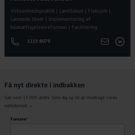
Virksomhedspraktik | Løntilskud | Fleksjob |
Lønnede timer | Implementering af
beskæftigelsesreformen | Facilitering
Send mail til Ann
Tilgå Ann
2223 8079
Få nyt direkte i indbakken
Gør som 13.000 andre. Skriv dig op til at modtage vores
nyhedsmail →
Fornavn
*