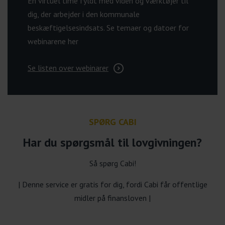
En virtuel time fyldt med viden og værktøjer til
dig, der arbejder i den kommunale
beskæftigelsesindsats. Se temaer og datoer for
webinarene her
Se listen over webinarer
SPØRG CABI
Har du spørgsmål til lovgivningen?
Så spørg Cabi!
| Denne service er gratis for dig, fordi Cabi får offentlige
midler på finansloven |