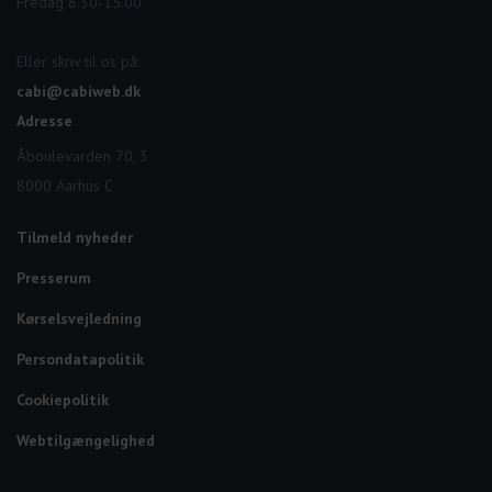
Fredag 8.30-15.00
Eller skriv til os på:
cabi@cabiweb.dk
Adresse
Åboulevarden 70, 3
8000 Aarhus C
Tilmeld nyheder
Presserum
Kørselsvejledning
Persondatapolitik
Cookiepolitik
Webtilgængelighed