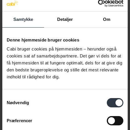
Målgruppen for introduktionsprogrammet i integrationsloven
er udlændinge, der på tidspunktet for kommunalbestyrelsens
overtagelse af ansvaret, er fyldt 18 år.
Samtykke
Detaljer
Om
Kommunen kan dog vælge at tilbyde et program til
uledsagede flygtninge under 18 år, hvis det skønnes relevant.
Denne hjemmeside bruger cookies
Cabi bruger cookies på hjemmesiden – herunder også
cookies sat af samarbejdspartnere. Det gør vi dels for at
OBS! Ansvarsfraskrivelse
få hjemmesiden til at fungere optimalt, dels for at give dig
den bedste brugeroplevelse og stille det mest relevante
indhold til rådighed for dig.
6. Henvisninger
Samtykkevalg
Nødvendig
Love
Præferencer
Lov om en aktiv beskæftigelsesindsats § 6