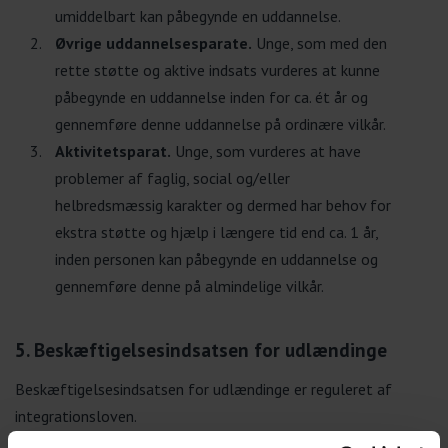
umiddelbart kan påbegynde en uddannelse.
Øvrige uddannelsesparate.
Unge, som med den
rette støtte og aktive indsats vurderes at kunne
påbegynde en uddannelse inden for ca. ét år og
gennemføre denne uddannelse på ordinære vilkår.
Aktivitetsparat.
Unge, som vurderes at have
problemer af faglig, social og/eller
helbredsmæssig karakter og dermed har behov for
ekstra støtte og hjælp i længere tid end ca. 1 år,
inden personen kan påbegynde en uddannelse og
gennemføre denne på almindelige vilkår.
5. Beskæftigelsesindsatsen for udlændinge
Beskæftigelsesindsatsen for udlændinge er reguleret af
integrationsloven.