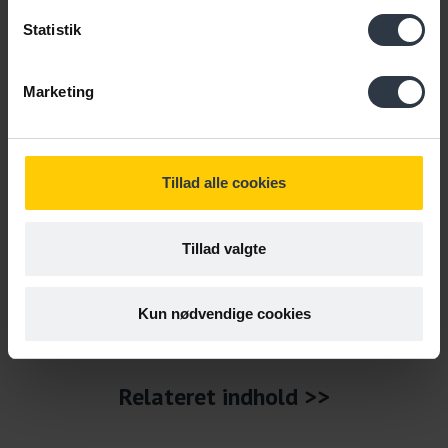
Lov om integration af udlændinge i
Statistik
Danmark § 16
Marketing
Bekendtgørelser
Tillad alle cookies
Styrelsen for Arbejdsmarked og
Rekrutterings bekendtgørelse nr. 1216 af
Tillad valgte
28/9 2023 om en aktiv
beskæftigelsesindsats § 1
Kun nødvendige cookies
Relateret indhold >>