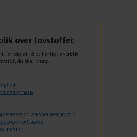
lik over lovstoffet
t for dig at få et hurtigt overblik
ovstof, du skal bruge.
righed
somhedspraktik
oprettelse af virksomhedspraktik
dagpengemodtagere
og mentor