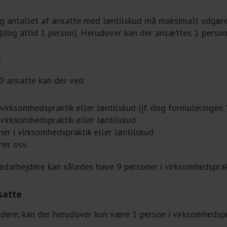
og antallet af ansatte med løntilskud må maksimalt udgøre
dog altid 1 person). Herudover kan der ansættes 1 person
e
0 ansatte kan der ved:
irksomhedspraktik eller løntilskud (jf. dog formuleringen ".
virksomhedspraktik eller løntilskud
r i virksomhedspraktik eller løntilskud
er osv.
arbejdere kan således have 9 personer i virksomhedsprakt
satte
dere, kan der herudover kun være 1 person i virksomhedspra