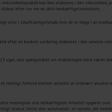
virksomhedspraktik kan ikke etableres i den virksomhed, p
tilskud efter lov om en aktiv beskæftigelsesindsats.
ge eller i jobafklaringsforløb, hvis de er enige i at modta
tik efter en konkret vurdering etableres i den seneste vir
 13 uger, skal spørgsmålet om etableringen have været d
 et rimeligt forhold mellem antallet af ordinært ansatte o
satte medregnes alle beskæftigede. Antallet opgøres som f
igt tilskud. Dette sker automatisk i et system, der hedder