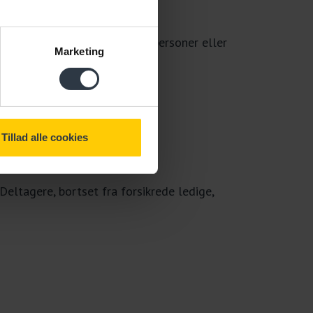
en person forvolder på andre personer eller
Marketing
ts almindelige regler.
Tillad alle cookies
.
 Deltagere, bortset fra forsikrede ledige,