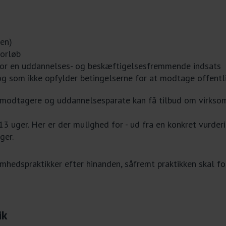
nen)
forløb
 for en uddannelses- og beskæftigelsesfremmende indsats
 og som ikke opfylder betingelserne for at modtage offentli
modtagere og uddannelsesparate kan få tilbud om virksomhed
 13 uger. Her er der mulighed for - ud fra en konkret vurd
ger.
omhedspraktikker efter hinanden, såfremt praktikken skal fo
ik