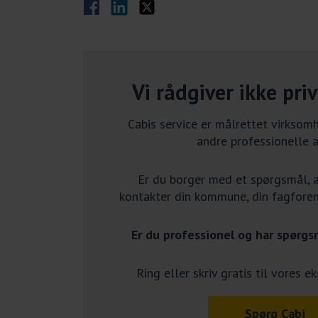
Del på Facebook
Del på LinkedIn
Del på Twitter
Vi rådgiver ikke pri
Cabis service er målrettet virkso
andre professionelle a
Er du borger med et spørgsmål, a
kontakter din kommune, din fagforeni
Er du professionel og har spørgsm
Ring eller skriv gratis til vores 
Spørg Cabi