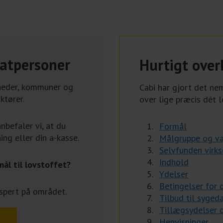
vatpersoner
Hurtigt overb
mheder, kommuner og
Cabi har gjort det nem
ktører.
over lige præcis dét l
nbefaler vi, at du
Formål
ng eller din a-kasse.
Målgruppe og va
Selvfunden virk
Indhold
ål til lovstoffet?
Ydelser
Betingelser for 
ekspert på området.
Tilbud til syge
Tillægsydelser 
Henvisninger