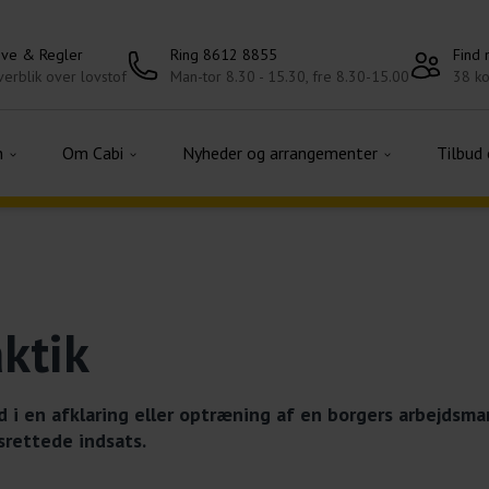
ove & Regler
Ring 8612 8855
Find
erblik over lovstof
Man-tor 8.30 - 15.30, fre 8.30-15.00
38 ko
n
Om Cabi
Nyheder og arrangementer
Tilbud
ktik
 i en afklaring eller optræning af en borgers arbejdsm
srettede indsats.