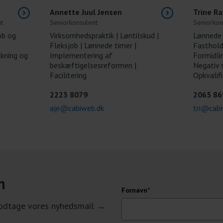
Annette Juul Jensen
Trine R
t
Seniorkonsulent
Seniorkon
ob og
Virksomhedspraktik | Løntilskud |
Lønnede 
Fleksjob | Lønnede timer |
Fasthold
lkning og
Implementering af
Formidlin
beskæftigelsesreformen |
Negativ s
Facilitering
Opkvalifi
2223 8079
2065 86
aje@cabiweb.dk
tri@cabi
n
Fornavn
*
 modtage vores nyhedsmail →