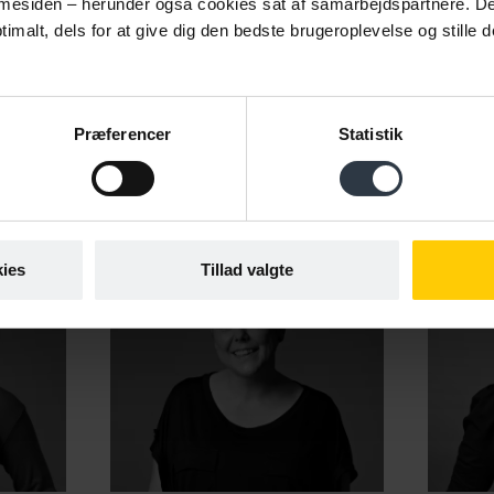
esiden – herunder også cookies sat af samarbejdspartnere. Det g
Har du spørgsmål?
imalt, dels for at give dig den bedste brugeroplevelse og stille d
Så spørg Cabi!
ice er gratis for dig, fordi Cabi får offentlige midler på f
Præferencer
Statistik
ies
Tillad valgte