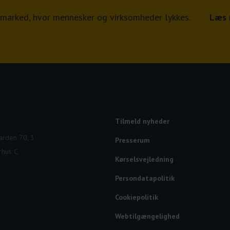
jdsmarked, hvor mennesker og virksomheder lykkes.
Læs 
Tilmeld nyheder
rden 70, 3
Presserum
rhus C
Kørselsvejledning
Persondatapolitik
Cookiepolitik
Webtilgængelighed