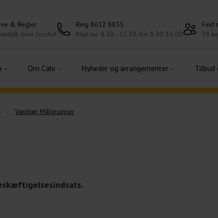
ove & Regler
Ring 8612 8855
Find
erblik over lovstof
Man-tor 8.30 - 15.30, fre 8.30-15.00
38 ko
n
Om Cabi
Nyheder og arrangementer
Tilbud
s
Værktøj: Målgrupper
eskæftigelsesindsats.