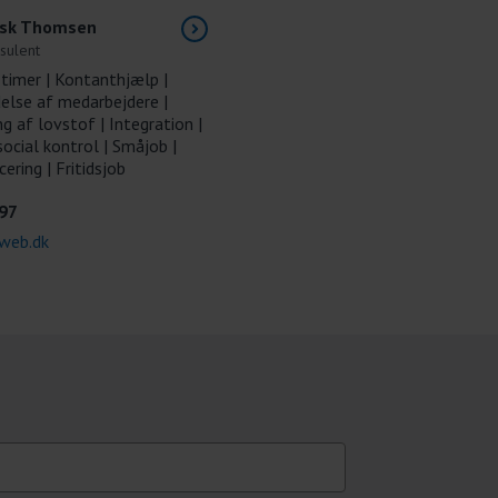
ask Thomsen
sulent
timer | Kontanthjælp |
else af medarbejdere |
g af lovstof | Integration |
ocial kontrol | Småjob |
cering | Fritidsjob
97
web.dk