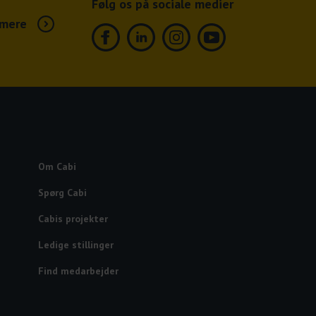
Følg os på sociale medier
mere
Facebook
Linkedin
Instagram
Youtube
Om Cabi
Spørg Cabi
Cabis projekter
Ledige stillinger
Find medarbejder