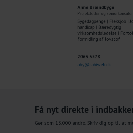
Anne Brændbyge
Projektleder og seniorkonsulen
Sygedagpenge | Fleksjob | J
handicap | Bæredygtig
virksomhedsledelse | Forto
formidling af lovstof
2063 3578
aby@cabiweb.dk
Få nyt direkte i indbakke
Gør som 13.000 andre. Skriv dig op til at