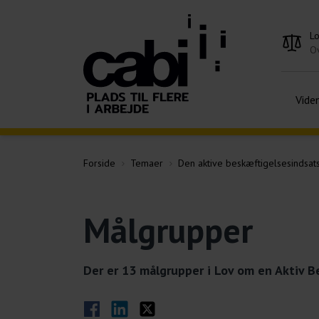
L
Ov
Vide
Forside
Temaer
Den aktive beskæftigelsesindsat
Målgrupper
Der er 13 målgrupper i Lov om en Aktiv B
Del på Facebook
Del på LinkedIn
Del på Twitter