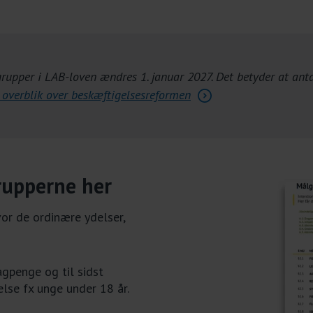
upper i LAB-loven ændres 1. januar 2027. Det betyder at antal
 overblik over beskæftigelsesreformen
rupperne her
vor de ordinære ydelser,
gpenge og til sidst
else fx unge under 18 år.