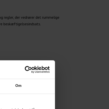
g regler, der vedrører det rummelige
ve beskæftigelsesindsats.
Om