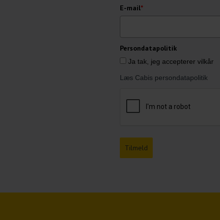
E-mail
*
Persondatapolitik
Ja tak, jeg accepterer vilkår
Læs Cabis persondatapolitik
Tilmeld