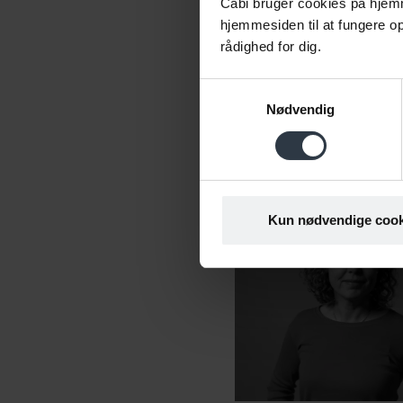
Cabi bruger cookies på hjemm
hjemmesiden til at fungere opt
rådighed for dig.
Samtykkevalg
|
Denne serv
Nødvendig
Kun nødvendige cook