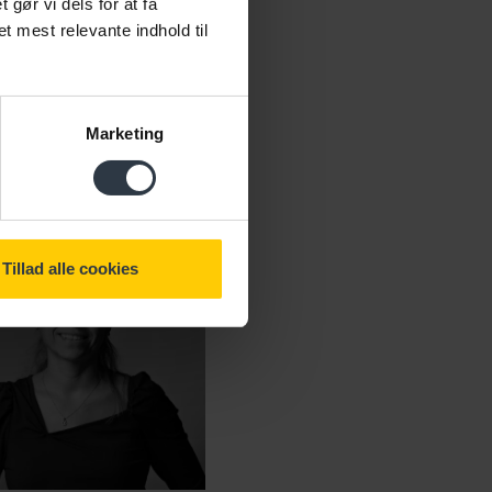
ør vi dels for at få
et mest relevante indhold til
inansloven
|
Marketing
Tillad alle cookies