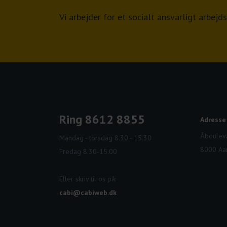
Vi arbejder for et socialt ansvarligt arbe
Ring 8612 8855
Adresse
Åbouleva
Mandag - torsdag 8.30 - 15.30
8000 Aa
Fredag 8.30-15.00
Eller skriv til os på:
cabi@cabiweb.dk