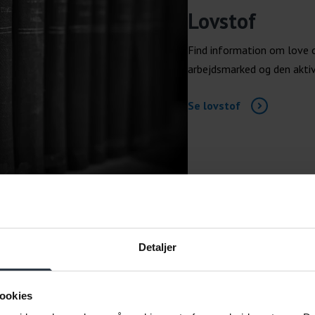
Lovstof
Find information om love o
arbejdsmarked og den akti
Se lovstof
Detaljer
SPØRG CABI
ookies