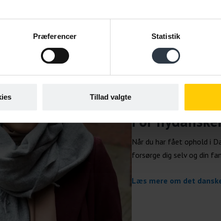
Præferencer
Statistik
ies
Tillad valgte
VÆRKTØJ
For nydanske
Når du har fået ophold i Da
forsørge dig selv og din f
Læs mere om det dansk