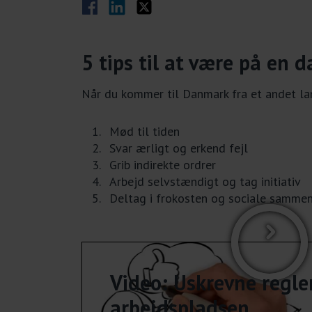
Del på Facebook
Del på LinkedIn
Del på Twitter
5 tips til at være på en 
Når du kommer til Danmark fra et andet land
Mød til tiden
Svar ærligt og erkend fejl
Grib indirekte ordrer
Arbejd selvstændigt og tag initiativ
Deltag i frokosten og sociale samme
Video: Uskrevne regle
arbejdspladsen