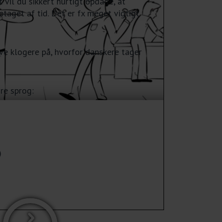
 vil du sikkert hurtigt opdage, at
taget af tid. Det er fx meget vigtigt
ive klogere på, hvorfor danskere tager
re sprog:
)