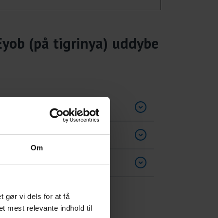
Eyob (på tigrinya) uddybe
Om
ør vi dels for at få
et mest relevante indhold til