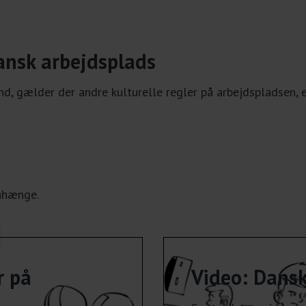
dansk arbejdsplads
, gælder der andre kulturelle regler på arbejdspladsen, en
nhænge.
r på
Video: Dansk