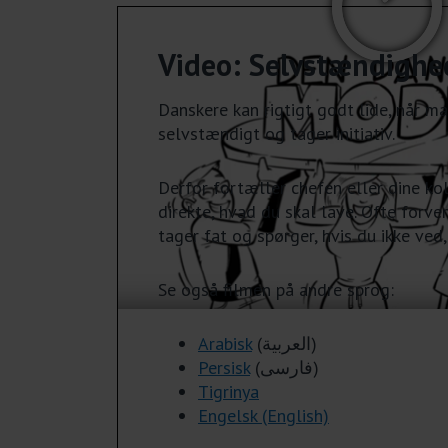
Video: Selvstændighed
Danskere kan rigtigt godt lide, når m
selvstændigt og tager initiativ.
Derfor fortæller chefen eller dine kol
direkte, hvad du skal lave. Ofte forven
tager fat og spørger, hvis du ikke ved,
Se også filmen på andre sprog:
Arabisk
(العربية)
Persisk
(فارسی)
Tigrinya
Engelsk (English)