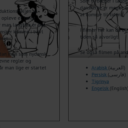
Som ny borger i landet
danskerne er meget op
duktionshallen til
at komme til tiden.
 opleve et langt
r man langtfra er dus
I filmen her kan du bl
nsker komme i tvivl
tiden så alvorligt.
ivet.
Se også filmen på and
ordan man som nydansk
evne regler og
r man lige er startet
Arabisk
(العربية)
Persisk
(فارسی)
Tigrinya
Engelsk
(English