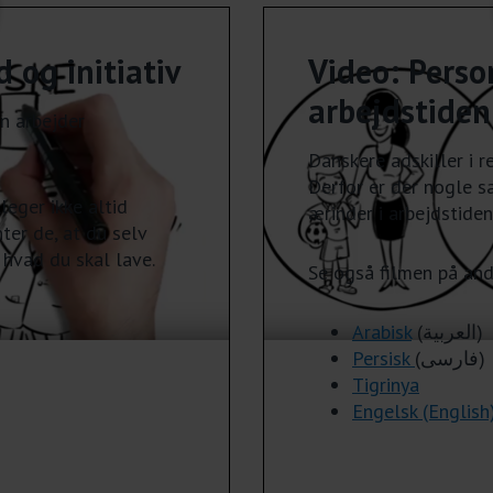
 og initiativ
Video: Perso
arbejdstiden
an arbejder
Danskere adskiller i re
Derfor er der nogle s
leger ikke altid
ærinder i arbejdstide
ter de, at du selv
 hvad du skal lave.
Se også filmen på and
Arabisk
(العربية)
Persisk
(فارسی)
Tigrinya
Engelsk (English