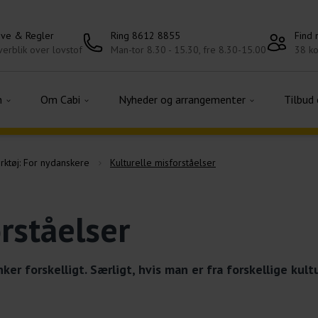
ove & Regler
Ring 8612 8855
Find
erblik over lovstof
Man-tor 8.30 - 15.30, fre 8.30-15.00
38 ko
n
Om Cabi
Nyheder og arrangementer
Tilbud
rktøj: For nydanskere
Kulturelle misforståelser
rståelser
ker forskelligt. Særligt, hvis man er fra forskellige kul