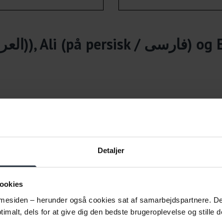
Hør Mimi (på arabisk / العربية)), Ali (på persisk / فارسی)
og 
Tips til at være på en dansk arbejdsplads (arabisk / العربية))
Tips til at være på en dansk arbejdsplads (på persisk / فارسی):
Detaljer
jdsplads (tigrinya):):
ookies
esiden – herunder også cookies sat af samarbejdspartnere. Det g
imalt, dels for at give dig den bedste brugeroplevelse og stille d