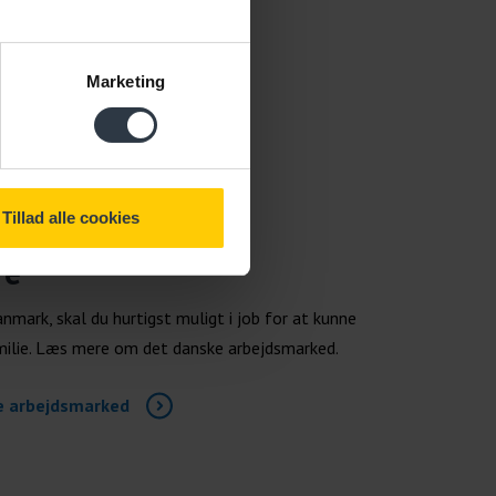
Marketing
Tillad alle cookies
re
nmark, skal du hurtigst muligt i job for at kunne
amilie. Læs mere om det danske arbejdsmarked.
e arbejdsmarked