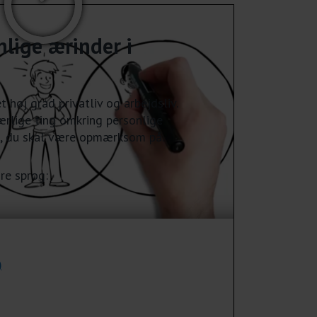
nlige ærinder i
t høj grad privatliv og arbejdsliv.
ærlige ting omkring personlige
n, du skal være opmærksom på.
re sprog:
)