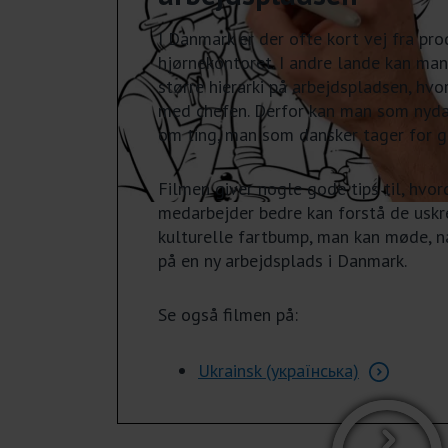
I Danmark er der ofte kort vej fra pro
hjørnekontoret. I andre lande kan man
større hierarki på arbejdspladsen, hvo
med chefen. Derfor kan man som nyda
om ting, man som dansker tager for g
Filmen giver nogle gode tips til, hv
medarbejder bedre kan forstå de uskr
kulturelle fartbump, man kan møde, nå
på en ny arbejdsplads i Danmark.
Se også filmen på:
Ukrainsk (українська)