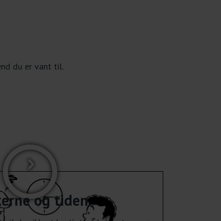
d du er vant til.
erne og tiden