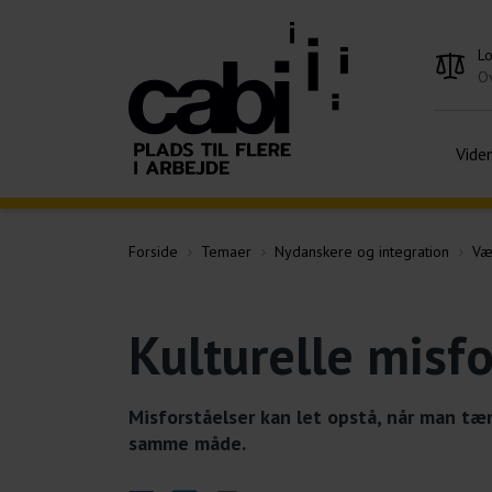
L
Ov
Vide
Forside
Temaer
Nydanskere og integration
Væ
Kulturelle misfo
Misforståelser kan let opstå, når man tæn
samme måde.