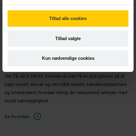
Tillad alle cookies
Tillad valgte
VÆRKTØJ
Kun nødvendige cookies
Kom i gang med ESG
Her får du 6 trin til, hvordan du kan få en god opstart på at
tage socialt ansvar og vise både kunder, samarbejdspartnere
og leverandører, hvordan netop din virksomhed arbejder med
social bæredygtighed.
Se hvordan