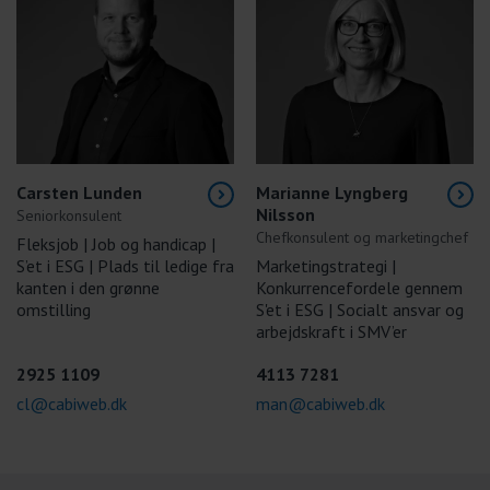
Carsten Lunden
Marianne Lyngberg
Nilsson
Seniorkonsulent
Chefkonsulent og marketingchef
Fleksjob | Job og handicap |
S’et i ESG | Plads til ledige fra
Marketingstrategi |
kanten i den grønne
Konkurrencefordele gennem
omstilling
S'et i ESG | Socialt ansvar og
arbejdskraft i SMV’er
2925 1109
4113 7281
cl@cabiweb.dk
man@cabiweb.dk