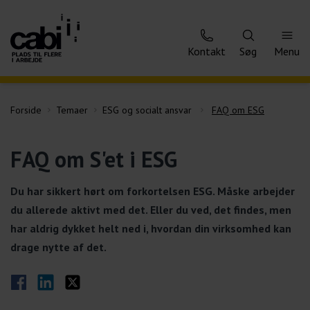
Kontakt
Søg
Menu
Forside
Temaer
ESG og socialt ansvar
FAQ om ESG
FAQ om S'et i ESG
Du har sikkert hørt om forkortelsen ESG. Måske arbejder
du allerede aktivt med det. Eller du ved, det findes, men
har aldrig dykket helt ned i, hvordan din virksomhed kan
drage nytte af det.
Del på Facebook
Del på LinkedIn
Del på Twitter