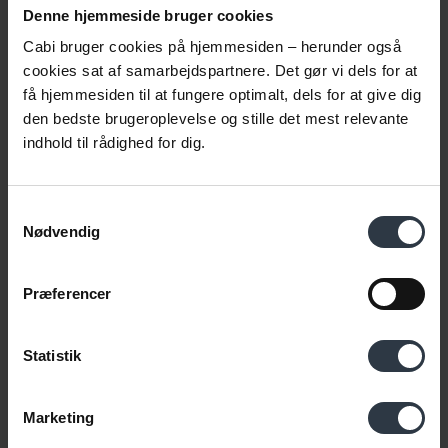
Denne hjemmeside bruger cookies
GUIDE
Cabi bruger cookies på hjemmesiden – herunder også
ESG-guide
cookies sat af samarbejdspartnere. Det gør vi dels for at
få hjemmesiden til at fungere optimalt, dels for at give dig
Hvad er ESG, og kan jeg bruge det i fortællingen om
den bedste brugeroplevelse og stille det mest relevante
virksomhedens sociale ansvar? Bliv klogere på S'et i ESG.
indhold til rådighed for dig.
Gå til guiden
Samtykkevalg
Nødvendig
Præferencer
Statistik
Marketing