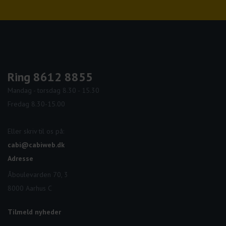
Facebook
Linkedin
Instagram
Youtube
Ring 8612 8855
Mandag - torsdag 8.30 - 15.30
Fredag 8.30-15.00
Eller skriv til os på:
cabi@cabiweb.dk
Adresse
Åboulevarden 70, 3
8000 Aarhus C
Tilmeld nyheder