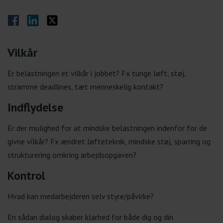
Del på Facebook
Del på LinkedIn
Del på Twitter
Vilkår
Er belastningen et vilkår i jobbet? Fx tunge løft, støj,
stramme deadlines, tæt menneskelig kontakt?
Indflydelse
Er der mulighed for at mindske belastningen indenfor for de
givne vilkår? Fx ændret løfteteknik, mindske støj, sparring og
strukturering omkring arbejdsopgaven?
Kontrol
Hvad kan medarbejderen selv styre/påvirke?
En sådan dialog skaber klarhed for både dig og din