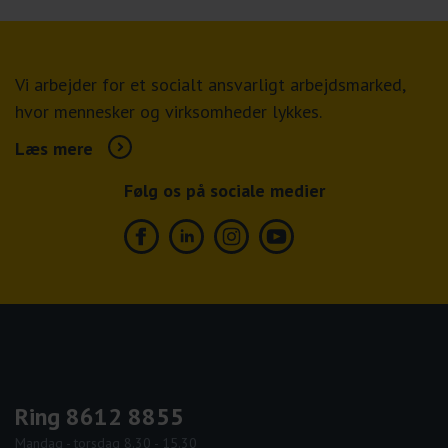
Vi arbejder for et socialt ansvarligt arbejdsmarked,
hvor mennesker og virksomheder lykkes.
Læs mere
Følg os på sociale medier
Facebook
Linkedin
Instagram
Youtube
Ring 8612 8855
Mandag - torsdag 8.30 - 15.30