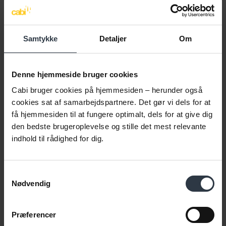
Arbejdspladskultur |
Organisationsudvikling |
Inkluderende
Arbejdspladskultur |
arbejdsfællesskaber |
Inklusionskapacitet |
Inklusionskapacitet |
Facilitering i procesforløb
Samtykke
Detaljer
Om
Organisationsudvikling |
Ledelse | ”Den svære
samtale”
Denne hjemmeside bruger cookies
2293 7666
2228 4213
Cabi bruger cookies på hjemmesiden – herunder også
bpo@cabiweb.dk
lon@cabiweb.dk
cookies sat af samarbejdspartnere. Det gør vi dels for at
få hjemmesiden til at fungere optimalt, dels for at give dig
den bedste brugeroplevelse og stille det mest relevante
indhold til rådighed for dig.
Samtykkevalg
Nødvendig
Præferencer