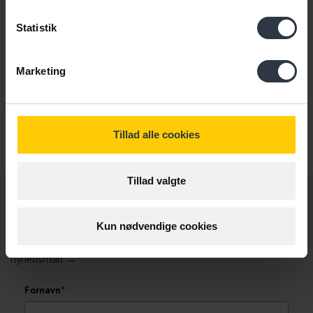
Marlene Fabrin
Seniorkonsulent
Statistik
Sygefravær | Arbejdsmiljø |
Inklusion | Forebyggelse |
Stress | Sparring I Tidlig
Marketing
indsats
2234 3965
fab@cabiweb.dk
Tillad alle cookies
Tillad valgte
Få nyt direkte i indbakken
Kun nødvendige cookies
Gør som 13.000 andre. Skriv dig op til at modtage vores
nyhedsmail →
Fornavn
*