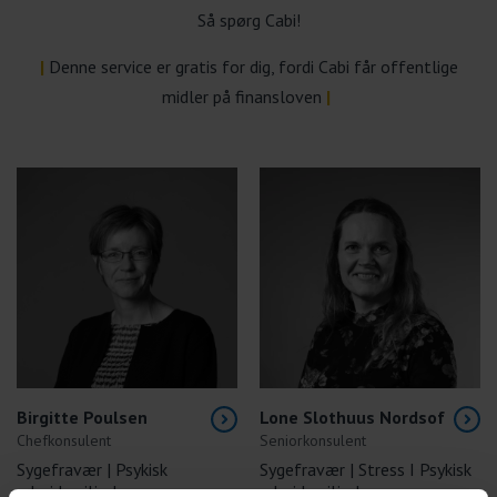
Så spørg Cabi!
|
Denne service er gratis for dig, fordi Cabi får offentlige
midler på finansloven
|
Birgitte Poulsen
Lone Slothuus Nordsof
Chefkonsulent
Seniorkonsulent
Sygefravær | Psykisk
Sygefravær | Stress I Psykisk
arbejdsmiljø |
arbejdsmiljø I