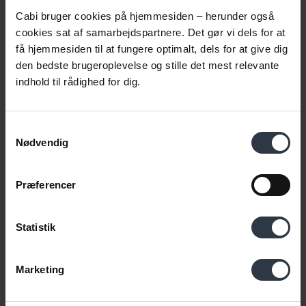
Cabi bruger cookies på hjemmesiden – herunder også
Så spørg Cabi!
cookies sat af samarbejdspartnere. Det gør vi dels for at
få hjemmesiden til at fungere optimalt, dels for at give dig
|
Denne service er gratis for dig, fordi Cabi får offentlige
den bedste brugeroplevelse og stille det mest relevante
midler på finansloven
|
indhold til rådighed for dig.
Samtykkevalg
Nødvendig
Præferencer
Statistik
Marketing