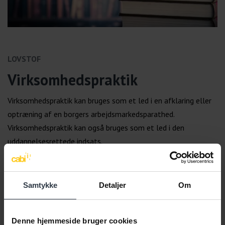
LOVSTOF
Virksomhedspraktik
Virksomhedspraktik kan bruges som et led i en afklaring eller
optræning af en borgers arbejdsmarkedsparathed.
Virksomhedspraktik kan også bruges som et led i den
uddannelsesrettede indsats.
Læs lovstof
Samtykke
Detaljer
Om
SPØRG CABI
Har du spørgsmål?
Denne hjemmeside bruger cookies