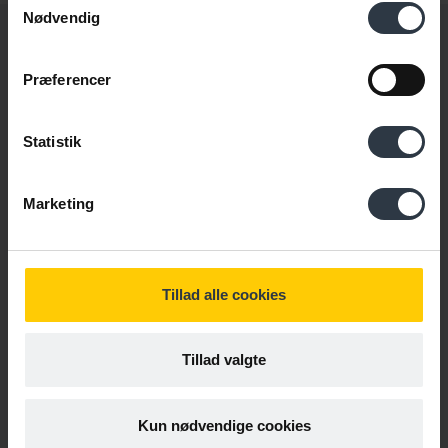
Nødvendig
Få nyt direkte i indbakken
Præferencer
Gør som 13.000 andre. Skriv dig op til at modtage vores
nyhedsmail →
Statistik
Fornavn
*
Marketing
E-mail
*
Tillad alle cookies
Persondatapolitik
Tillad valgte
Ja tak, jeg accepterer vilkår
Kun nødvendige cookies
Læs Cabis persondatapolitik