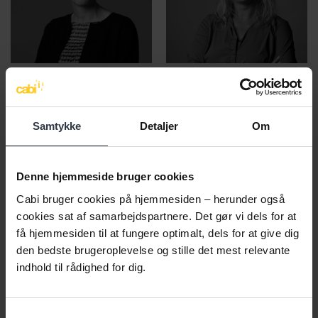
Birgitte Poulsen
Marlene Fabrin
Chefkonsulent
Seniorkonsulent
Sygefravær | Psykisk
Sygefravær | Arbejdsmiljø |
Samtykke
Detaljer
Om
arbejdsmiljø |
Inklusion | Forebyggelse |
Arbejdspladskultur |
Stress | Sparring I Tidlig
Inkluderende
indsats
arbejdsfællesskaber |
Denne hjemmeside bruger cookies
Inklusionskapacitet |
Cabi bruger cookies på hjemmesiden – herunder også
Organisationsudvikling |
Ledelse | ”Den svære
cookies sat af samarbejdspartnere. Det gør vi dels for at
samtale”
få hjemmesiden til at fungere optimalt, dels for at give dig
den bedste brugeroplevelse og stille det mest relevante
2293 7666
2234 3965
indhold til rådighed for dig.
bpo@cabiweb.dk
fab@cabiweb.dk
Samtykkevalg