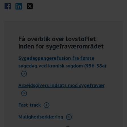
Del på Facebook
Del på LinkedIn
Del på Twitter
Få overblik over lovstoffet
inden for sygefraværområdet
Sygedagpengerefusion fra første
sygedag ved kronisk sygdom (§56-58a)
Arbejdsgivers indsats mod sygefravær
Fast track
Mulighedserklæring