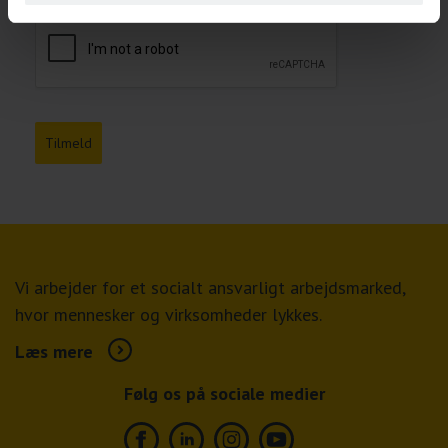
Tilmeld
Vi arbejder for et socialt ansvarligt arbejdsmarked,
hvor mennesker og virksomheder lykkes.
Læs mere
Følg os på sociale medier