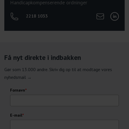
Handicapkompenserende ordninger
Send mail til Tin
Tilgå Tin
2218 1033
Få nyt direkte i indbakken
Gør som 13.000 andre. Skriv dig op til at modtage vores
nyhedsmail →
Fornavn
*
E-mail
*