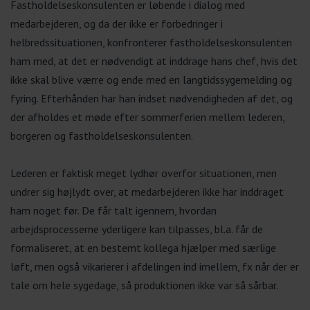
Fastholdelseskonsulenten er løbende i dialog med
medarbejderen, og da der ikke er forbedringer i
helbredssituationen, konfronterer fastholdelseskonsulenten
ham med, at det er nødvendigt at inddrage hans chef, hvis det
ikke skal blive værre og ende med en langtidssygemelding og
fyring. Efterhånden har han indset nødvendigheden af det, og
der afholdes et møde efter sommerferien mellem lederen,
borgeren og fastholdelseskonsulenten.
Lederen er faktisk meget lydhør overfor situationen, men
undrer sig højlydt over, at medarbejderen ikke har inddraget
ham noget før. De får talt igennem, hvordan
arbejdsprocesserne yderligere kan tilpasses, bl.a. får de
formaliseret, at en bestemt kollega hjælper med særlige
løft, men også vikarierer i afdelingen ind imellem, fx når der er
tale om hele sygedage, så produktionen ikke var så sårbar.