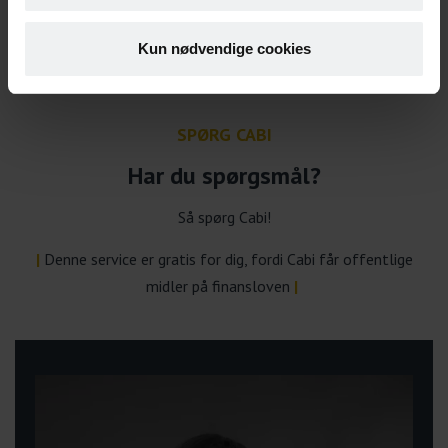
været ordinært ansat.
Kun nødvendige cookies
Om fastholdelsesfleksjob
SPØRG CABI
Har du spørgsmål?
Så spørg Cabi!
|
Denne service er gratis for dig, fordi Cabi får offentlige
midler på finansloven
|