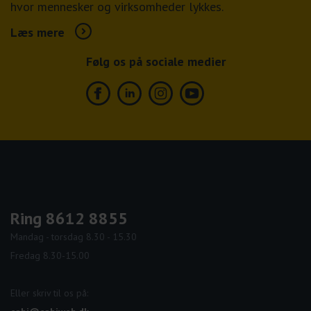
hvor mennesker og virksomheder lykkes.
Læs mere
Følg os på sociale medier
Facebook
Linkedin
Instagram
Youtube
Ring 8612 8855
Mandag - torsdag 8.30 - 15.30
Fredag 8.30-15.00
Eller skriv til os på: