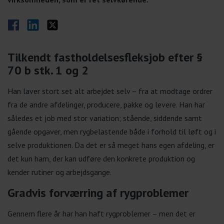
Del på Facebook
Del på LinkedIn
Del på Twitter
Tilkendt fastholdelsesfleksjob efter §
70 b stk. 1 og 2
Han laver stort set alt arbejdet selv – fra at modtage ordrer
fra de andre afdelinger, producere, pakke og levere. Han har
således et job med stor variation; stående, siddende samt
gående opgaver, men rygbelastende både i forhold til løft og i
selve produktionen. Da det er så meget hans egen afdeling, er
det kun ham, der kan udføre den konkrete produktion og
kender rutiner og arbejdsgange.
Gradvis forværring af rygproblemer
Gennem flere år har han haft rygproblemer – men det er