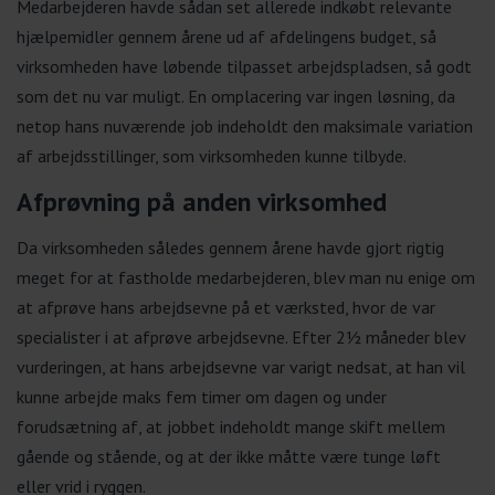
Medarbejderen havde sådan set allerede indkøbt relevante
hjælpemidler gennem årene ud af afdelingens budget, så
virksomheden have løbende tilpasset arbejdspladsen, så godt
som det nu var muligt. En omplacering var ingen løsning, da
netop hans nuværende job indeholdt den maksimale variation
af arbejdsstillinger, som virksomheden kunne tilbyde.
Afprøvning på anden virksomhed
Da virksomheden således gennem årene havde gjort rigtig
meget for at fastholde medarbejderen, blev man nu enige om
at afprøve hans arbejdsevne på et værksted, hvor de var
specialister i at afprøve arbejdsevne. Efter 2½ måneder blev
vurderingen, at hans arbejdsevne var varigt nedsat, at han vil
kunne arbejde maks fem timer om dagen og under
forudsætning af, at jobbet indeholdt mange skift mellem
gående og stående, og at der ikke måtte være tunge løft
eller vrid i ryggen.