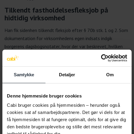
Tilkendt fastholdelsesfleksjob på
hidtidig virksomhed
Han fik sidenhen tilkendt fleksjob efter § 70b stk. 1 og 2. Som
dokumentation for virksomhedens egen indsats indgik
borgerens dagsbogsnotater, hvor der var beskrevet, hvilken
assistance han modtog fra kollegerne og dokumentation for
de hjælpemidler, der var indkøbt de seneste år for at
kompensere for rygproblemerne.
Samtykke
Detaljer
Om
Medarbejderen blev ansat på virksomheden i et fleksjob, hvor
han stadig kører afdelingen, men med aftalt hjælp fra et par
kolleger. Han arbejder fem timer om dagen med indbyggede
Denne hjemmeside bruger cookies
pauser.
Cabi bruger cookies på hjemmesiden – herunder også
cookies sat af samarbejdspartnere. Det gør vi dels for at
få hjemmesiden til at fungere optimalt, dels for at give dig
den bedste brugeroplevelse og stille det mest relevante
indhold til rådighed for dig.