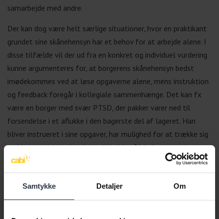
samarbejde med andre.
Der kan dog være helt særlige situationer, hvor en praktikant
grundet sine skånehensyn har et behov for at arbejde alene. I
disse tilfælde vil der ud fra en konkret og individuel vurdering
kunne argumenteres for, at borgerens skånehensyn bedst
imødekommes ved at løse opgaverne alene, mens instruktion
og feedback foregår i kollegiale sammenhænge. Det kan fx
være en borger med svær PTSD, der pakker varer ned til
forsendelse i et aflukke i den bagerste del af lageret. Han
bliver instrueret i sine opgaver, har mulighed for at trække sig
ved behov og kan til enhver tid kalde på hjælp, men selve
arbejdsopgaven løser han alene, da det udmatter ham at
arbejde sammen med andre.
Samtykke
Detaljer
Om