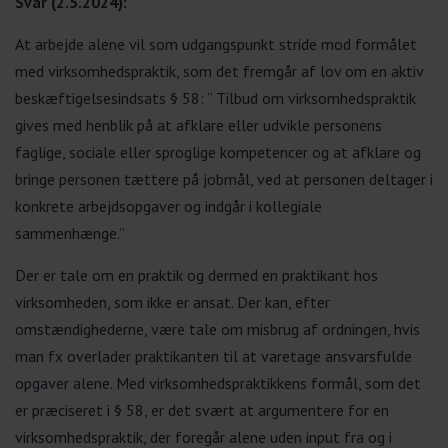
Svar (2.5.2024):
At arbejde alene vil som udgangspunkt stride mod formålet
med virksomhedspraktik, som det fremgår af lov om en aktiv
beskæftigelsesindsats § 58: ” Tilbud om virksomhedspraktik
gives med henblik på at afklare eller udvikle personens
faglige, sociale eller sproglige kompetencer og at afklare og
bringe personen tættere på jobmål, ved at personen deltager i
konkrete arbejdsopgaver og indgår i kollegiale
sammenhænge.”
Der er tale om en praktik og dermed en praktikant hos
virksomheden, som ikke er ansat. Der kan, efter
omstændighederne, være tale om misbrug af ordningen, hvis
man fx overlader praktikanten til at varetage ansvarsfulde
opgaver alene. Med virksomhedspraktikkens formål, som det
er præciseret i § 58, er det svært at argumentere for en
virksomhedspraktik, der foregår alene uden input fra og i