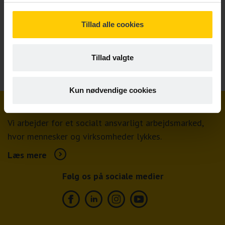
Tillad alle cookies
Tilmeld
Tillad valgte
Kun nødvendige cookies
Vi arbejder for et socialt ansvarligt arbejdsmarked,
hvor mennesker og virksomheder lykkes.
Læs mere
Følg os på sociale medier
Facebook
Linkedin
Instagram
Youtube