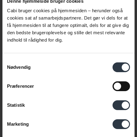
Denne hjemmeside bruger cookies
Få nyt direkte i indbakken
Cabi bruger cookies på hjemmesiden – herunder også
Gør som 13.000 andre. Skriv dig op til at modtage vores
cookies sat af samarbejdspartnere. Det gør vi dels for at
nyhedsmail →
få hjemmesiden til at fungere optimalt, dels for at give dig
den bedste brugeroplevelse og stille det mest relevante
Fornavn
*
indhold til rådighed for dig.
Samtykkevalg
E-mail
*
Nødvendig
Præferencer
Persondatapolitik
Ja tak, jeg accepterer vilkår
Statistik
Læs Cabis persondatapolitik
Marketing