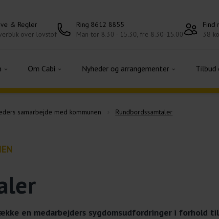
ove & Regler
Ring 8612 8855
Find
erblik over lovstof
Man-tor 8.30 - 15.30, fre 8.30-15.00
38 ko
n
Om Cabi
Nyheder og arrangementer
Tilbud
mheders samarbejde med kommunen
Rundbordssamtaler
NEN
aler
ække en medarbejders sygdomsudfordringer i forhold til