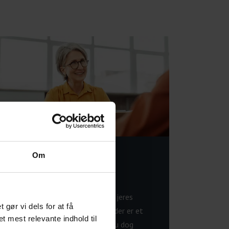
Om
Kommunens
opfølgningssamtaler
Kommunen følger kun op med jeres
ør vi dels for at få
sygemeldte medarbejder, hvis der er et
et mest relevante indhold til
behov. Som arbejdsgiver kan du dog