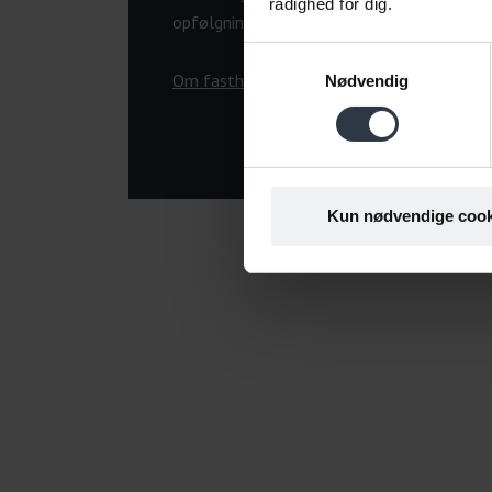
rådighed for dig.
opfølgning på medarbejderens sygdom.
Samtykkevalg
Om fastholdelsesplan
Nødvendig
Kun nødvendige cook