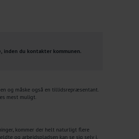
se, inden du kontakter kommunen.
n og måske også en tillidsrepræsentant.
res mest muligt.
ger, kommer der helt naturligt flere
dte og arbejdspladsen kan se sig selv i.