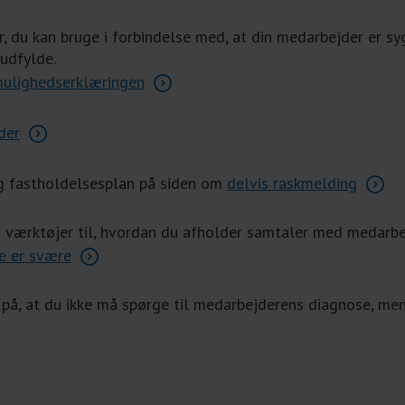
r, du kan bruge i forbindelse med, at din medarbejder er 
 udfylde.
ulighedserklæringen
der
og fastholdelsesplan på siden om
delvis raskmelding
nd værktøjer til, hvordan du afholder samtaler med medarb
e er
svære
, at du ikke må spørge til medarbejderens diagnose, me