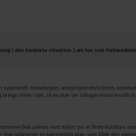
ning i den konkrete situation. Læs her som forberedel
 sygemeldt medarbejder, arbejdsgiveren/lederen, kommune
bringe viden i spil, så en plan om tilbagevenden kvalifice
tenceområde samles med målet om at finde holdbare løsnin
an man udarbejde en bæredygtig plan, som både den sygemel