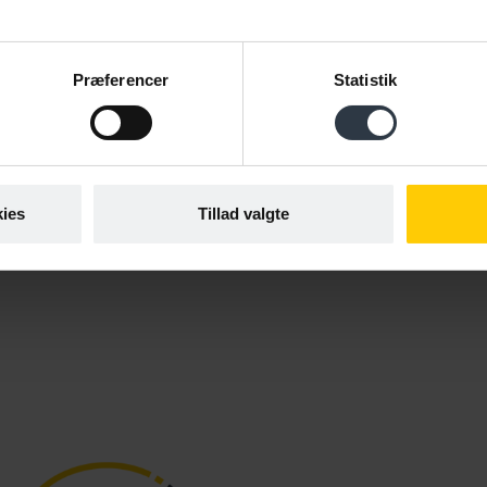
jobrelevante kompetencer. For mange
virksomheder er praktik et første skridt
mod ansættelse.
Præferencer
Statistik
Om virksomhedspraktik
ies
Tillad valgte