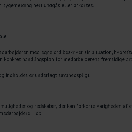
en sygemelding helt undgås eller afkortes.
ale.
edarbejderen med egne ord beskriver sin situation, hvoref
konkret handlingsplan for medarbejderens fremtidige arb
og indholdet er underlagt tavshedspligt.
muligheder og redskaber, der kan forkorte varigheden af 
edarbejdere i job.