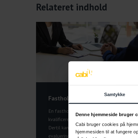
Relateret indhold
Samtykke
Fastholdelsesplan
En fastholdelsesplan sikrer en mere
Denne hjemmeside bruger c
kvalificeret tilbagevenden til arbejdet.
Cabi bruger cookies på hjemm
Dertil kan det være et godt
hjemmesiden til at fungere opt
evalueringsværktøj til den løbende