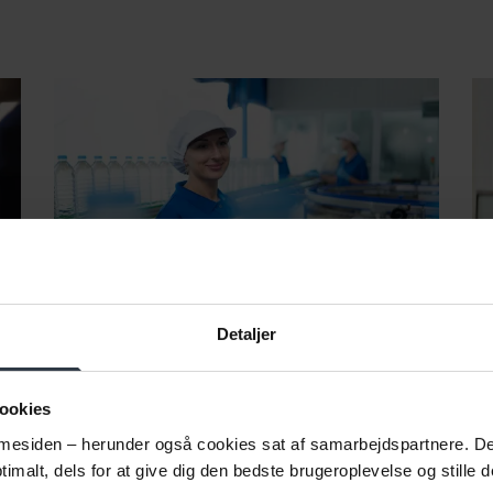
Detaljer
Virksomhedspraktik
Med virksomhedspraktik kan din
ookies
virksomhed få afprøvet en potentiel
esiden – herunder også cookies sat af samarbejdspartnere. Det g
medarbejder i praksis og samtidig give
imalt, dels for at give dig den bedste brugeroplevelse og stille d
en ledig mulighed for at opbygge