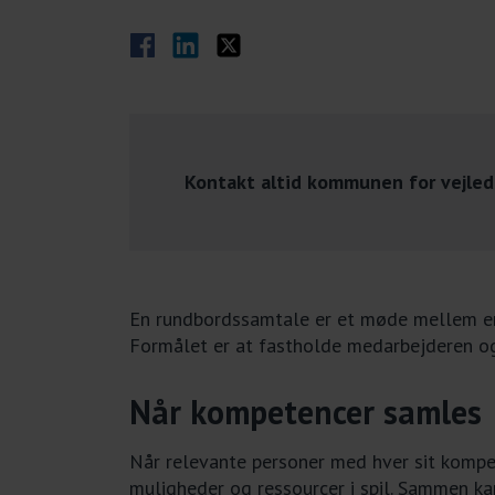
Del på Facebook
Del på LinkedIn
Del på Twitter
Kontakt altid kommunen for vejled
En rundbordssamtale er et møde mellem en
Formålet er at fastholde medarbejderen og 
Når kompetencer samles
Når relevante personer med hver sit kompe
muligheder og ressourcer i spil. Sammen k