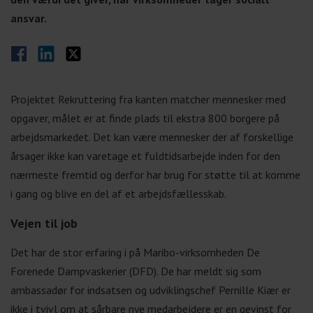
ansvar.
Del på Facebook
Del på LinkedIn
Del på Twitter
Projektet Rekruttering fra kanten matcher mennesker med
opgaver, målet er at finde plads til ekstra 800 borgere på
arbejdsmarkedet. Det kan være mennesker der af forskellige
årsager ikke kan varetage et fuldtidsarbejde inden for den
nærmeste fremtid og derfor har brug for støtte til at komme
i gang og blive en del af et arbejdsfællesskab.
Vejen til job
Det har de stor erfaring i på Maribo-virksomheden De
Forenede Dampvaskerier (DFD). De har meldt sig som
ambassadør for indsatsen og udviklingschef Pernille Kiær er
ikke i tvivl om at sårbare nye medarbejdere er en gevinst for