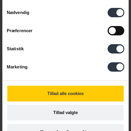
Samtykkevalg
Nødvendig
Præferencer
Statistik
Marketing
Trine Rask Thomsen
Lønnede timer | Kontanthjælp | Fastholdelse af
medarbejdere | Formidling af lovstof |
Tillad alle cookies
Integration | Negativ social kontrol | Småjob |
Opkvalificering | Fritidsjob
Tillad valgte
Send mail til Tr
Tilgå Tri
2065 8697