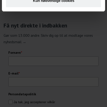
Kun nødvendige cookies
Få nyt direkte i indbakken
Gør som 13.000 andre. Skriv dig op til at modtage vores
nyhedsmail →
Fornavn
*
E-mail
*
Persondatapolitik
Ja tak, jeg accepterer vilkår