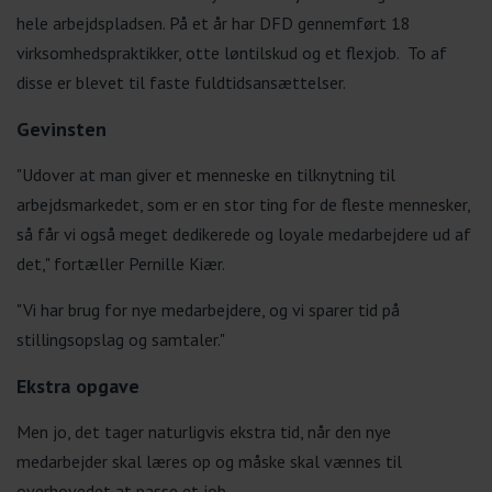
hele arbejdspladsen. På et år har DFD gennemført 18
virksomhedspraktikker, otte løntilskud og et flexjob. To af
disse er blevet til faste fuldtidsansættelser.
Gevinsten
"Udover at man giver et menneske en tilknytning til
arbejdsmarkedet, som er en stor ting for de fleste mennesker,
så får vi også meget dedikerede og loyale medarbejdere ud af
det," fortæller Pernille Kiær.
"Vi har brug for nye medarbejdere, og vi sparer tid på
stillingsopslag og samtaler."
Ekstra opgave
Men jo, det tager naturligvis ekstra tid, når den nye
medarbejder skal læres op og måske skal vænnes til
overhovedet at passe et job.