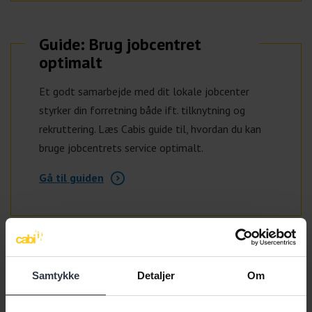
Guide: Brug jobcentret
optimalt
Et godt samarbejde med dit lokale jobcenter
styrker din forretning både ift. tilknytning og
rekruttering. Læs Cabis guide til, hvordan du kan
bruge jobcentrets service optimalt.
Gå til guiden
Bliv klogere på S'et i ESG
Samtykke
Detaljer
Om
Når du rekrutterer ledige med udfordringer,
bidrager du samtidig til at styrke din virksomheds