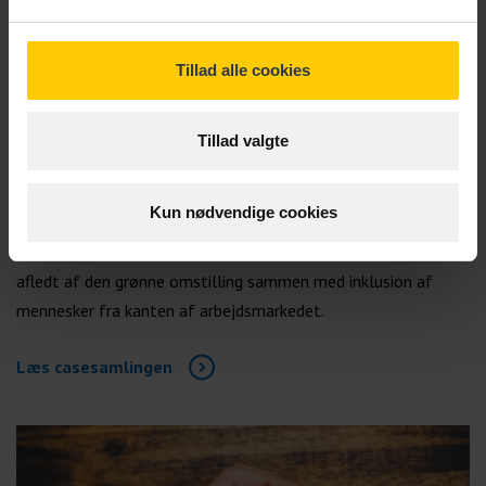
Tillad alle cookies
PUBLIKATION
Tillad valgte
Casesamling: Grøn omstilling
og flere i arbejde
Kun nødvendige cookies
Find inspiration til, hvordan din virksomhed kobler opgaver
afledt af den grønne omstilling sammen med inklusion af
mennesker fra kanten af arbejdsmarkedet.
Læs casesamlingen