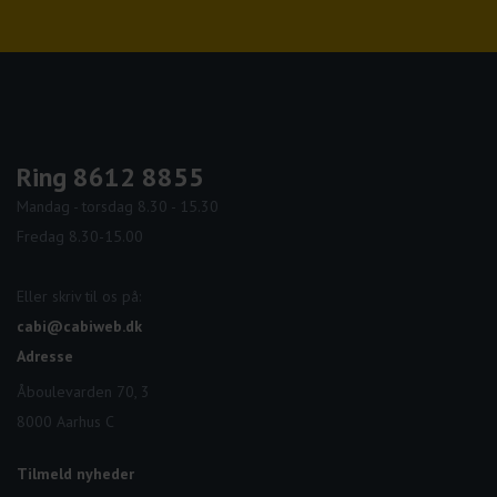
Facebook
Linkedin
Instagram
Youtube
Ring 8612 8855
Mandag - torsdag 8.30 - 15.30
Fredag 8.30-15.00
Eller skriv til os på:
cabi@cabiweb.dk
Adresse
Åboulevarden 70, 3
8000 Aarhus C
Tilmeld nyheder