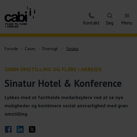
Kontakt
Søg
Menu
Forside
Cases
Oversigt
Sinatur
GRØN OMSTILLING OG FLERE I ARBEJDE
Sinatur Hotel & Konference
Lykkes med at fastholde medarbejdere ved at se nye
muligheder og kombinere social ansvarlighed med grøn
omstilling.
Del på Facebook
Del på LinkedIn
Del på Twitter