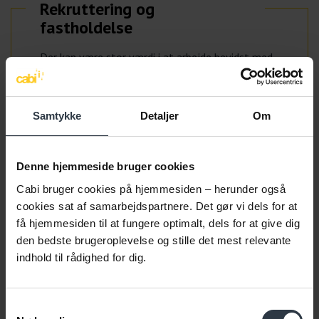
Rekruttering og
fastholdelse
Der kan være stor værdi i at arbejde bevidst med
at fastholde de erfarne medarbejdere. Få viden
og læs om lovstof og ordninger, der kan styrke
jeres rekruttering og fastholdelse af seniorer.
Samtykke
Detaljer
Om
Læs mere
Denne hjemmeside bruger cookies
Cabi bruger cookies på hjemmesiden – herunder også
cookies sat af samarbejdspartnere. Det gør vi dels for at
få hjemmesiden til at fungere optimalt, dels for at give dig
den bedste brugeroplevelse og stille det mest relevante
indhold til rådighed for dig.
Samtykkevalg