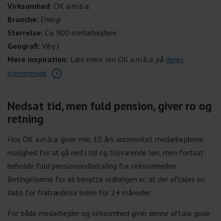
Virksomhed:
OK a.m.b.a.
Branche:
Energi
Størrelse:
Ca. 900 medarbejdere
Geografi:
Viby J
Mere inspiration:
Læs mere om OK a.m.b.a. på
deres
hjemmeside
Nedsat tid, men fuld pension, giver ro og
retning
Hos OK a.m.b.a. giver min. 10 års anciennitet medarbejderne
mulighed for at gå ned i tid og tilsvarende løn, men fortsat
beholde fuld pensionsindbetaling fra virksomheden.
Betingelserne for at benytte ordningen er, at der aftales en
dato for fratrædelse inden for 24 måneder.
For både medarbejder og virksomhed giver denne aftale gode