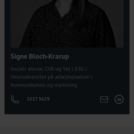
Signe Bloch-Krarup
Socialt ansvar, CSR og S’et i ESG |
Neurodiversitet på arbejdspladsen |
Kommunikation og marketing
Send mail til Sig
Tilgå Sig
2227 5629