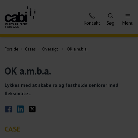
Kontakt
Søg
Menu
Forside
Cases
Oversigt
OK a.m.b.a.
OK a.m.b.a.
Lykkes med at skabe ro og fastholde seniorer med
fleksibilitet.
Del på Facebook
Del på LinkedIn
Del på Twitter
CASE