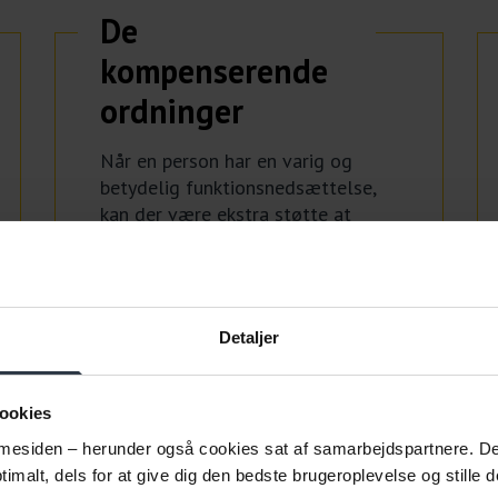
De
kompenserende
ordninger
Når en person har en varig og
betydelig funktionsnedsættelse,
kan der være ekstra støtte at
hente i jobcentrets værktøjskasse
– nemlig ved at bruge de
handicapkompenserende ordninger.
Detaljer
Om kompenserende ordninger
ookies
esiden – herunder også cookies sat af samarbejdspartnere. Det g
imalt, dels for at give dig den bedste brugeroplevelse og stille d