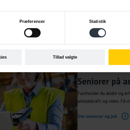
Præferencer
Statistik
ies
Tillad valgte
TEMA
Seniorer på a
Fastholder du ældre og erf
arbejdskraft og viden. Få vi
Om seniorer og job