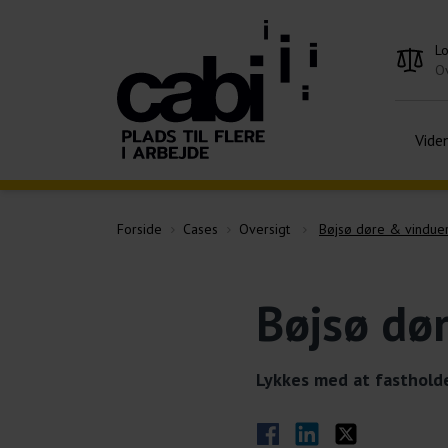
L
Ov
Vide
Forside
Cases
Oversigt
Bøjsø døre & vindue
Bøjsø dø
Lykkes med at fasthold
Del på Facebook
Del på LinkedIn
Del på Twitter