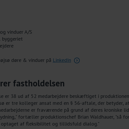
og vinduer A/S
l byggeriet
ejdere
øjsø døre & vinduer på
LinkedIn
krer fastholdelsen
sse er 38 ud af 52 medarbejdere beskæftiget i produktionen
sø er tre kolleger ansat med en § 56-aftale, der betyder, a
medarbejderne er fraværende på grund af deres kroniske lid
ydning," fortæller produktionschef Brian Waldhauer, "så fo
ptaget af fleksibilitet og tillidsfuld dialog."