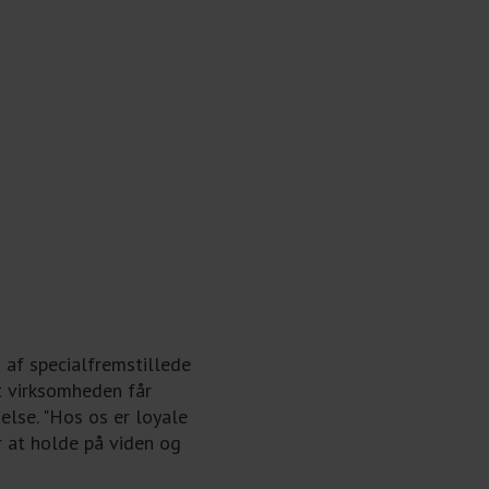
 af specialfremstillede
t virksomheden får
else. "Hos os er loyale
r at holde på viden og