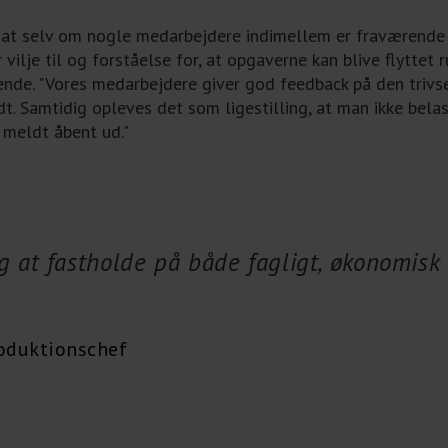
 at selv om nogle medarbejdere indimellem er fraværende
r vilje til og forståelse for, at opgaverne kan blive flyttet r
nde. "Vores medarbejdere giver god feedback på den trivsel 
dt. Samtidig opleves det som ligestilling, at man ikke bela
r meldt åbent ud."
ig at fastholde på både fagligt, økonomis
roduktionschef