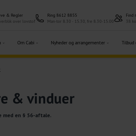
ove & Regler
Ring 8612 8855
Find
erblik over lovstof
Man-tor 8.30 - 15.30, fre 8.30-15.00
38 ko
n
Om Cabi
Nyheder og arrangementer
Tilbud
r
re & vinduer
e med en § 56-aftale.