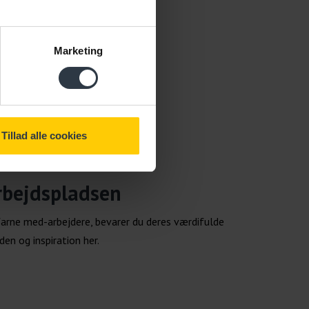
Marketing
Tillad alle cookies
rbejdspladsen
arne med-arbejdere, bevarer du deres værdifulde
den og inspiration her.