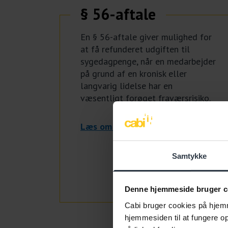
§ 56-aftale
En § 56-aftale giver mulighed for
at få refunderet udgiften til
sygedagpenge, når en medarbejder
på grund af en kronisk eller
langvarig lidelse har en
væsentligt forøget fraværsrisiko.
Læs om § 56-aftalen
Samtykke
Denne hjemmeside bruger c
Cabi bruger cookies på hjemm
hjemmesiden til at fungere opt