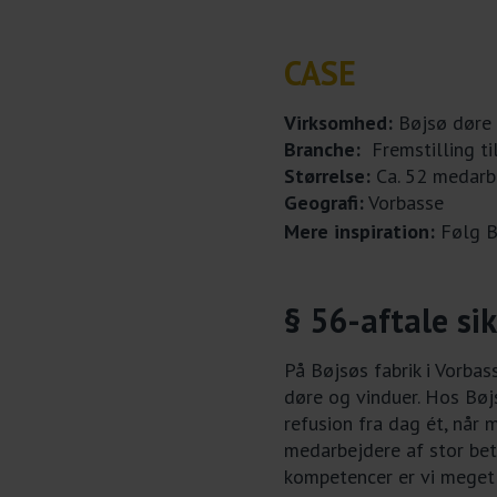
CASE
Virksomhed:
Bøjsø døre 
Branche:
Fremstilling ti
Størrelse:
Ca. 52 medarb
Geografi:
Vorbasse
Mere inspiration:
Følg B
§ 56-aftale si
På Bøjsøs fabrik i Vorba
døre og vinduer. Hos Bøj
refusion fra dag ét, når 
medarbejdere af stor bet
kompetencer er vi meget o