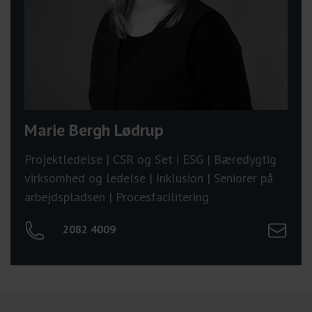
Marie Bergh Lødrup
Projektledelse | CSR og S’et i ESG | Bæredygtig
virksomhed og ledelse | Inklusion | Seniorer på
arbejdspladsen | Procesfacilitering
Send mail
2082 4009