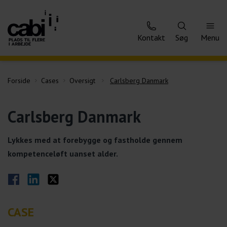
Kontakt
Søg
Menu
Forside
Cases
Oversigt
Carlsberg Danmark
Carlsberg Danmark
Lykkes med at forebygge og fastholde gennem
kompetenceløft uanset alder.
Del på Facebook
Del på LinkedIn
Del på Twitter
CASE