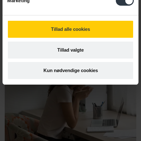
Marketing
Virksomhedsforståelse | Strategi |
Forandringsledelse
Send mail til Ell
Tilgå Ell
5197 7845
Tillad alle cookies
Tillad valgte
Kun nødvendige cookies