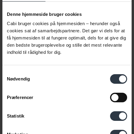
Denne hjemmeside bruger cookies
Cabi bruger cookies på hjemmesiden – herunder også
cookies sat af samarbejdspartnere. Det gør vi dels for at
få hjemmesiden til at fungere optimalt, dels for at give dig
den bedste brugeroplevelse og stille det mest relevante
indhold til rådighed for dig.
Samtykkevalg
Nødvendig
Præferencer
Ella Petersen
Samarbejde mellem kommuner og virksomheder |
Statistik
Organisations- og ledelsesudvikling | S'et i ESG |
Inklusionskapacitet | Beskæftigelsesindsats |