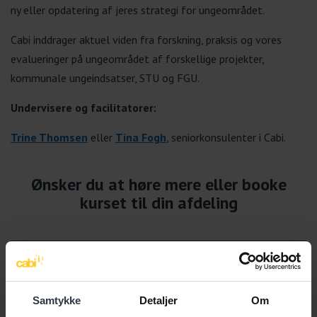
ny eller opdatering af jeres strategi for ungeområdet.
Cabi inddrager aktuel viden fra forskning, praksis og vores
evalueringer på ungeområdet af forskellige projekter,
kommunale ungeindsatser, STU og FGU.
Undervisere og facilitatorer:
T
rine Thomsen
eller
Tina Fogh
, seniorkonsulenter i Cabi.
Ønsker du at høre mere eller booke
kurset til din afdeling
Samtykke
Detaljer
Om