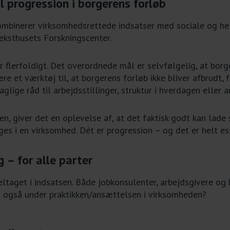
 progression i borgerens forløb
kombinerer virksomhedsrettede indsatser med sociale og hel
æksthusets Forskningscenter.
 flerfoldigt. Det overordnede mål er selvfølgelig, at bor
e et værktøj til, at borgerens forløb ikke bliver afbrudt,
lige råd til arbejdsstillinger, struktur i hverdagen eller a
, giver det en oplevelse af, at det faktisk godt kan lade s
ges i en virksomhed. Dét er progression – og det er helt es
 – for alle parter
eltaget i indsatsen. Både jobkonsulenter, arbejdsgivere og
en også under praktikken/ansættelsen i virksomheden?