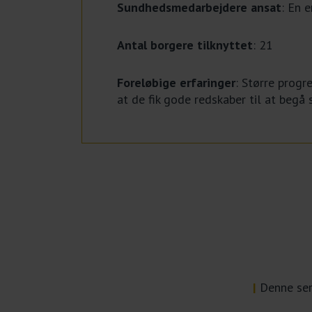
Sundhedsmedarbejdere ansat
: En 
Antal borgere tilknyttet
: 21
Foreløbige erfaringer
: Større progr
at de fik gode redskaber til at begå s
|
Denne serv