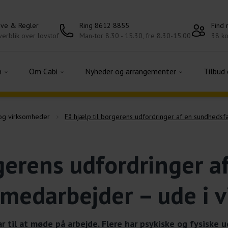
ove & Regler
Ring 8612 8855
Find
erblik over lovstof
Man-tor 8.30 - 15.30, fre 8.30-15.00
38 ko
n
Om Cabi
Nyheder og arrangementer
Tilbud
g virksomheder
Få hjælp til borgerens udfordringer af en sundheds
gerens udfordringer a
 medarbejder – ude i 
ar til at møde på arbejde. Flere har psykiske og fysiske