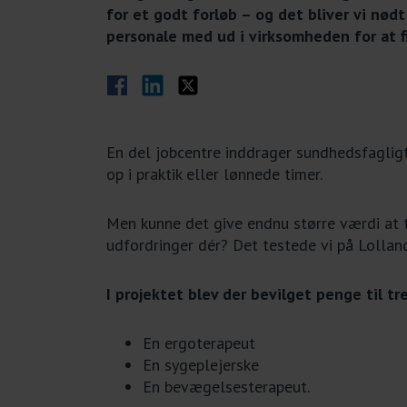
for et godt forløb – og det bliver vi nød
personale med ud i virksomheden for at f
Del på Facebook
Del på LinkedIn
Del på Twitter
En del jobcentre inddrager sundhedsfagligt
op i praktik eller lønnede timer.
Men kunne det give endnu større værdi at
udfordringer dér? Det testede vi på Lolland
I projektet blev der bevilget penge til 
En ergoterapeut
En sygeplejerske
En bevægelsesterapeut.