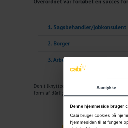
Overordnet var forløbet en succes for
1. Sagsbehandler/jobkonsulent
2. Borger
3. Arbejdsgiver
Den tilknyttede sygeplejerske mente desuden
Samtykke
form af dårlig løfteteknik, der kan være med
Denne hjemmeside bruger c
Cabi bruger cookies på hjemm
hjemmesiden til at fungere opt