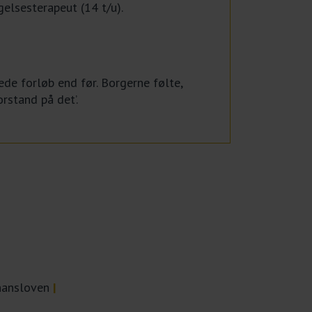
gelsesterapeut (14 t/u).
ede forløb end før. Borgerne følte,
orstand på det’.
inansloven
|