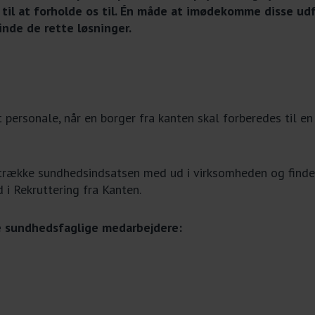
t til at forholde os til. Én måde at imødekomme disse ud
inde de rette løsninger.
 personale, når en borger fra kanten skal forberedes til e
 trække sundhedsindsatsen med ud i virksomheden og find
 i Rekruttering fra Kanten.
tre sundhedsfaglige medarbejdere: