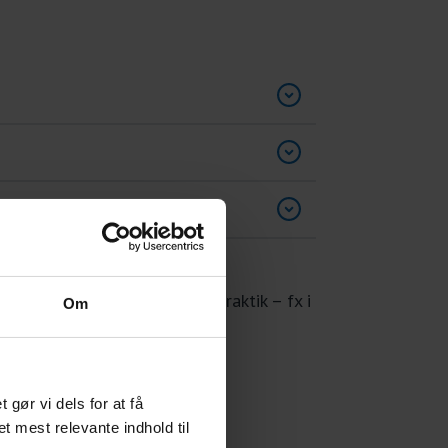
 kommet dårlige vaner i en praktik – fx i
Om
ør vi dels for at få
et mest relevante indhold til