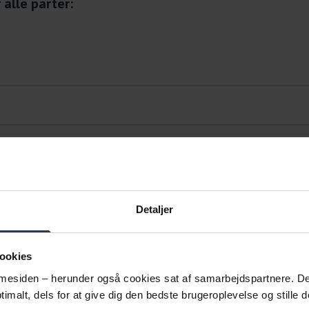
 alle parter:
, at det er vigtigt at komme ud i virksomheden, før der er
Detaljer
virkende til, at forløbet afbrydes før tid.
ookies
esiden – herunder også cookies sat af samarbejdspartnere. Det g
imalt, dels for at give dig den bedste brugeroplevelse og stille d