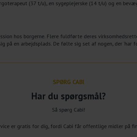
ergoterapeut (37 t/u), en sygeplejerske (14 t/u) og en bevæ
ession hos borgerne. Flere fuldførte deres virksomhedsrett
ig på en arbejdsplads. De følte sig set af nogen, der ‘har f
SPØRG CABI
Har du spørgsmål?
Så spørg Cabi!
ice er gratis for dig, fordi Cabi får offentlige midler på f