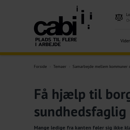
L
Ov
Vide
Forside
Temaer
Samarbejde mellem kommuner o
Få hjælp til bor
sundhedsfaglig
Mange ledige fra kanten føler sig ikke kl