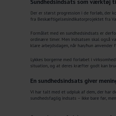
Sundhedsindsats som værktøj til
Der er størst progression i de forløb, der 
fra Beskæftigelsesindikatorprojektet fra V
Formålet med en sundhedsindsats er derfor
ordinære timer. Men indsatsen skal også vær
klare arbejdsdagen, når han/hun anvender fag
Lykkes borgerne med forløbet i virksomheden
situation, og at deres kræfter godt kan bru
En sundhedsindsats giver mening
Vi har talt med et udpluk af dem, der har d
sundhedsfaglig indsats – ikke bare før, m