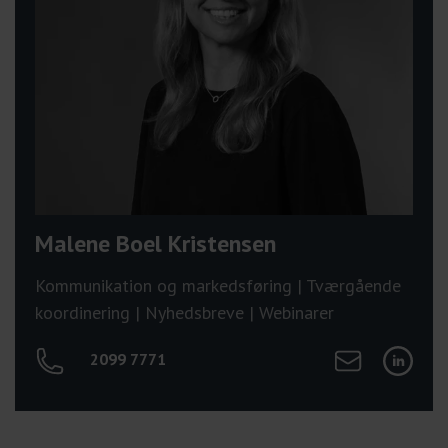
Malene Boel Kristensen
Kommunikation og markedsføring | Tværgående
koordinering | Nyhedsbreve | Webinarer
Send mail til Ma
Tilgå Mal
2099 7771