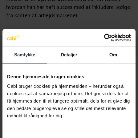
hvordan han har haft succes med at inkludere ledige
fra kanten af arbejdsmarkedet.
12. juni 2025
Samtykke
Detaljer
Om
Få adgang til webinaret
Denne hjemmeside bruger cookies
Cabi bruger cookies på hjemmesiden – herunder også
cookies sat af samarbejdspartnere. Det gør vi dels for at
WEBINAR TIL VIRKSOMHEDER
få hjemmesiden til at fungere optimalt, dels for at give dig
Hvordan gearer du din virksomhed til en
den bedste brugeroplevelse og stille det mest relevante
mangfoldig medarbejdergruppe?
indhold til rådighed for dig.
Mangel på arbejdskraft kalder på, at du som leder
både er i stand til at ansætte og fastholde ledige
Samtykkevalg