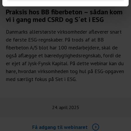
WEBINAR TIL VIRKSOMHEDER
Praksis hos BB fiberbeton – sådan kom
vi i gang med CSRD og S´et i ESG
Danmarks allerstørste virksomheder afleverer snart
de første ESG-regnskaber. På trods af at BB
fiberbeton A/S blot har 100 medarbejdere, skal de
også aflægge et bæredygtighedsregnskab, fordi de
er ejet af Jysk-Fynsk Kapital. På dette webinar kan du
høre, hvordan virksomheden tog hul på ESG-opgaven
med særligt fokus på S’et i ESG.
24. april 2025
Få adgang til webinaret