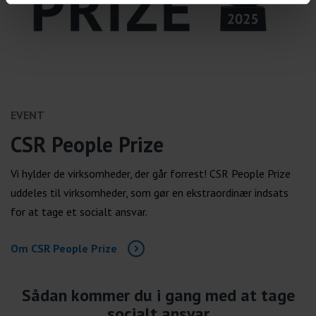
EVENT
CSR People Prize
Vi hylder de virksomheder, der går forrest! CSR People Prize
uddeles til virksomheder, som gør en ekstraordinær indsats
for at tage et socialt ansvar.
Om CSR People Prize
Sådan kommer du i gang med at tage
socialt ansvar