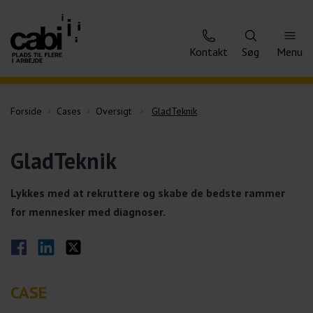
Kontakt
Søg
Menu
Forside
Cases
Oversigt
GladTeknik
GladTeknik
Lykkes med at rekruttere og skabe de bedste rammer
for mennesker med diagnoser.
Del på Facebook
Del på LinkedIn
Del på Twitter
CASE