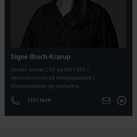
Signe Bloch-Krarup
Socialt ansvar, CSR og S’et i ESG |
Neurodiversitet på arbejdspladsen |
Kommunikation og marketing
Send mail til Sig
Tilgå Sig
2227 5629