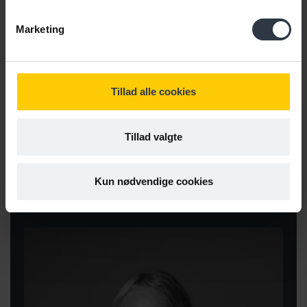
arbejde med fælles mål og ændre arbejdsgangene.
Marketing
Sæt fokus på, hvad jeres fælles mål med processen er.
Giv medarbejderne ejerskab over processen, og lad dem
selv være med til at finde løsninger og få ideer til nye
måder at samarbejde på. På den måde begynder
Tillad alle cookies
implementeringen allerede i selve processen.
Brug en ekstern konsulent, som kan stille de relevante
Tillad valgte
spørgsmål og bidrage med værktøjer og inspiration fra
andre organisationer.
Kun nødvendige cookies