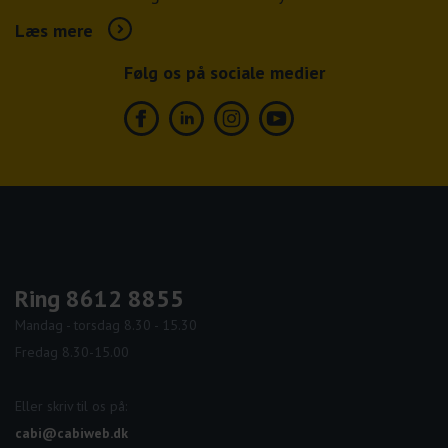
Læs mere
Følg os på sociale medier
Facebook
Linkedin
Instagram
Youtube
Ring 8612 8855
Mandag - torsdag 8.30 - 15.30
Fredag 8.30-15.00
Eller skriv til os på:
cabi@cabiweb.dk