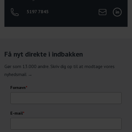
Send mail til Ell
Tilgå Ell
5197 7845
Få nyt direkte i indbakken
Gør som 13.000 andre. Skriv dig op til at modtage vores
nyhedsmail →
Fornavn
*
E-mail
*