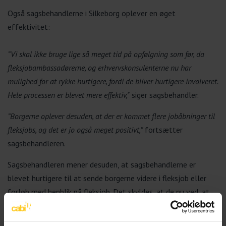
Også sagsbehandlerne i Silkeborg oplever en øget
effektivitet:
”Vi skal ikke bruge lige så meget tid på opfølgning som før, da
fleksjobambassadørerne, og erhvervskonsulenterne nu har
mulighed for at rykke hurtigere, fordi de bliver hurtigere involveret.
Hele processen er blevet mere effektiv,"
siger sagsbehandler.
”Borgerne oplever desuden, at der er kommet flere jobåbninger til
fleksjobs, og det er jo også meget positivt,”
fortsætter
sagsbehandleren.
Sagsbehandleren mener desuden, at sagsbehandlerne er
blevet hurtigere til at sende borgerne videre i fleksjob eller
forløb med henblik på fleksjob. Det skyldes, at de nu ved, at
erhvervskonsulenterne har den viden om fleksjob, de har brug
for.