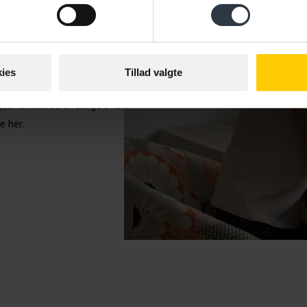
ies
Tillad valgte
jdsmarked. Se oversigt over
e her.