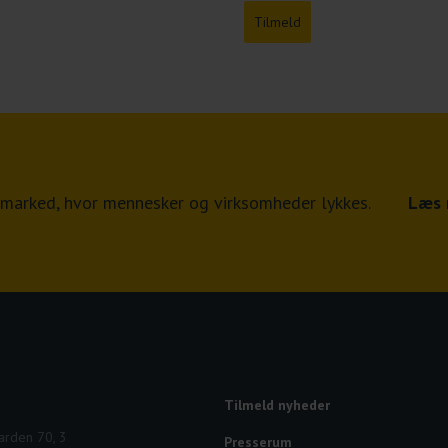
Tilmeld
jdsmarked, hvor mennesker og virksomheder lykkes.
Læs 
Tilmeld nyheder
rden 70, 3
Presserum