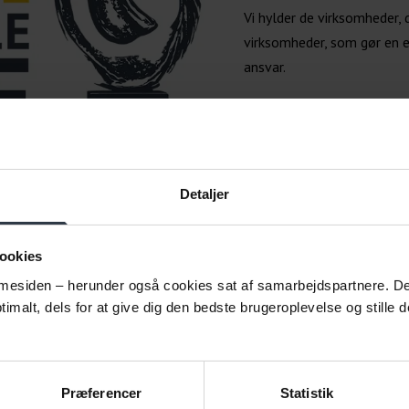
Vi hylder de virksomheder, 
virksomheder, som gør en e
ansvar.
Om CSR People Prize
Detaljer
ookies
esiden – herunder også cookies sat af samarbejdspartnere. Det g
imalt, dels for at give dig den bedste brugeroplevelse og stille d
Præferencer
Statistik