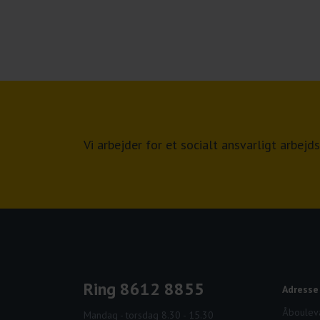
Vi arbejder for et socialt ansvarligt arbe
Ring 8612 8855
Adresse
Åbouleva
Mandag - torsdag 8.30 - 15.30