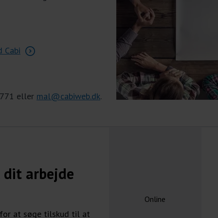
d Cabi
7771 eller
mal@cabiweb.dk
.
 dit arbejde
Online
r at søge tilskud til at