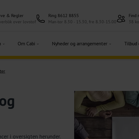
ove & Regler
Ring 8612 8855
Find
erblik over lovstof
Man-tor 8.30 - 15.30, fre 8.30-15.00
38 ko
n
Om Cabi
Nyheder og arrangementer
Tilbud
ter
 og
er i oversigten herunder.