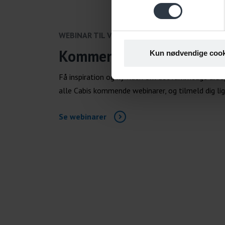
WEBINAR TIL VIRKSOMHEDER
Kommende webinarer
Kun nødvendige cook
Få inspiration og ny viden om det rummelige arbe
alle Cabis kommende webinarer, og tilmeld dig lig
Se webinarer