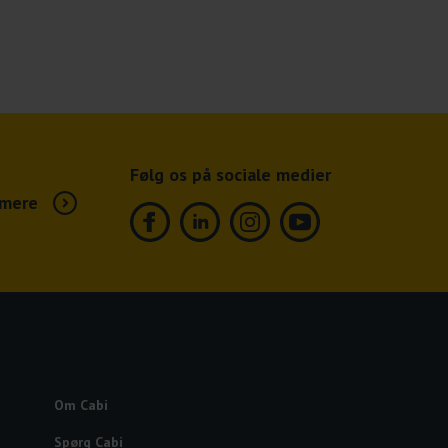
Følg os på sociale medier
mere
Facebook
Linkedin
Instagram
Youtube
Om Cabi
Spørg Cabi