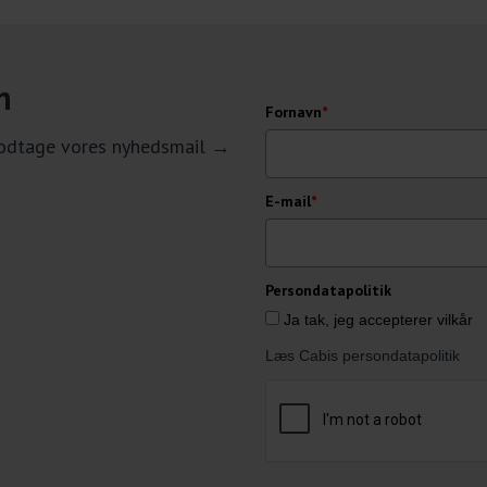
n
Fornavn
*
 modtage vores nyhedsmail →
E-mail
*
Persondatapolitik
Ja tak, jeg accepterer vilkår
Læs Cabis persondatapolitik