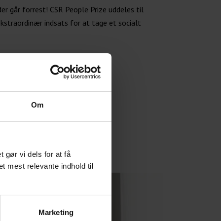
der går forrest! CSR People Prize uddeles til
kstraordinær indsats for at tage et socialt
Om
ør vi dels for at få
et mest relevante indhold til
Marketing