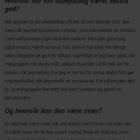
Hvornår har din arbejdsdag været ekstra
god?
Når jeg kan se en umiddelbar effekt af mit arbejde. Det sker
især, når jeg har hjulpet en veteran, som kan mærke en forskel
i sine udfordringer lige med det samme. Men det giver mig
også en stor værdi at se et frø, som vi har sået for længe
siden, begynde at give et afkast. Egentligt er jeg bare glad, når
målgruppen når deres mål, uanset hvad det så er. Når de får
succes, får jeg succes, for jeg er her jo for deres skyld. Det gør
mig også glad, når jeg møder en ny veteran. For så betyder det
jo, at målgruppen har hørt om min funktion og gerne vil
benytte den.
Og hvornår kan den være svær?
En dag kan være svær, når jeg sidder over for en veteran, der
er hårdt ramt. At de har svært ved at finde et ståsted, eller