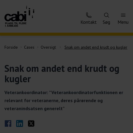
Kontakt
Søg
Menu
Forside
Cases
Oversigt
Snak om andet end krudt og kugler
Snak om andet end krudt og
kugler
Veterankoordinator: ”Veterankoordinatorfunktionen er
relevant for veteranerne, deres pårørende og
veteranindsatsen generelt”
Del på Facebook
Del på LinkedIn
Del på Twitter