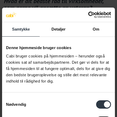
Hvad er dit bedste råd til virksomheder,
som gerne vil ansætte en veteran?
Gør det. Ansæt en veteran. Ikke kun for at gøre veteranen en
tjeneste, men fordi du har en reel stilling til vedkommende.
Samtykke
Detaljer
Om
Respekter deres fortid, og sørg for at kende eventuelle
skånehensyn. Hav en individuel tilgang, og vær nysgerrig på din
nye medarbejder. At din nye medarbejder er veteran eller
Denne hjemmeside bruger cookies
tidligere soldat gør ikke, at han eller hun kun kan snakke om
Cabi bruger cookies på hjemmesiden – herunder også
krudt og kugler, måske har vedkommende været på en fed
cookies sat af samarbejdspartnere. Det gør vi dels for at
ferie eller har nogen fede fritidsinteresser.
få hjemmesiden til at fungere optimalt, dels for at give dig
den bedste brugeroplevelse og stille det mest relevante
indhold til rådighed for dig.
Samtykkevalg
Nødvendig