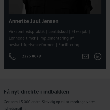
Annette Juul Jensen
Virksomhedspraktik | Løntilskud | Fleksjob |
Lønnede timer | Implementering af
beskæftigelsesreformen | Facilitering
Send mail til Ann
Tilgå Ann
2223 8079
Få nyt direkte i indbakken
Gør som 13.000 andre. Skriv dig op til at modtage vores
nyhedsmail →