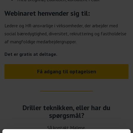
Webinaret henvender sig til:
Ledere og HR-ansvarlige i virksomheder, der arbejder med
social bæredygtighed, diversitet, rekruttering og fastholdelse
af mangfoldige medarbejdergrupper.
Det er gratis at deltage.
Få adgang til optagelsen
Driller teknikken, eller har du
spørgsmål?
Så kontakt Malene.