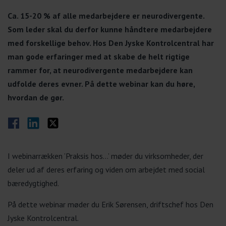
Ca. 15-20 % af alle medarbejdere er neurodivergente.
Som leder skal du derfor kunne håndtere medarbejdere
med forskellige behov. Hos Den Jyske Kontrolcentral har
man gode erfaringer med at skabe de helt rigtige
rammer for, at neurodivergente medarbejdere kan
udfolde deres evner. På dette webinar kan du høre,
hvordan de gør.
Del på Facebook
Del på LinkedIn
Del på Twitter
I webinarrækken ’Praksis hos...’ møder du virksomheder, der
deler ud af deres erfaring og viden om arbejdet med social
bæredygtighed.
På dette webinar møder du Erik Sørensen, driftschef hos Den
Jyske Kontrolcentral.