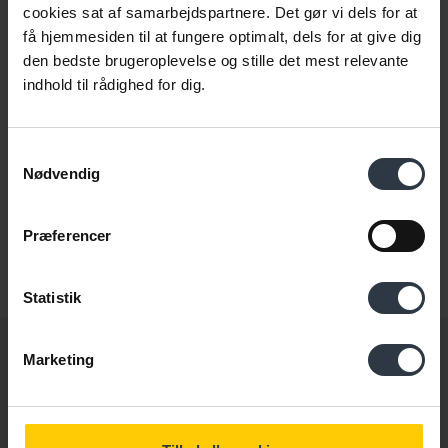
Thea Lauridsen, konsulent, Cabi.
cookies sat af samarbejdspartnere. Det gør vi dels for at
få hjemmesiden til at fungere optimalt, dels for at give dig
Webinaret henvender sig til:
den bedste brugeroplevelse og stille det mest relevante
indhold til rådighed for dig.
Ledere og HR-ansvarlige i virksomheder, der arbejde med
social ansvarlighed, S’et i ESG, diversitet og rekruttering samt
andre HR-relaterede emner.
Samtykkevalg
Nødvendig
Det er gratis at deltage.
Præferencer
Tilmeld webinar
Statistik
Marketing
Få nyt direkte i indbakken
Gør som 13.000 andre. Skriv dig op til at modtage vores
nyhedsmail →