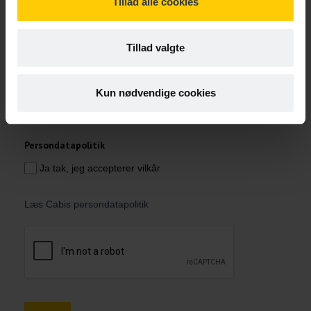
Tillad alle cookies
Fornavn
*
Tillad valgte
E-mail
*
Kun nødvendige cookies
Persondatapolitik
Ja tak, jeg accepterer vilkår
Læs Cabis persondatapolitik