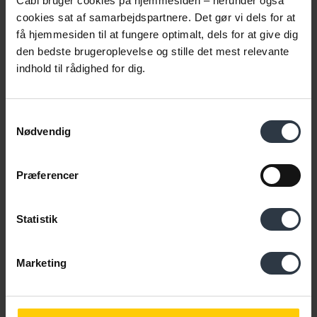
Cabi bruger cookies på hjemmesiden – herunder også
Lone Slothuus Nordsof, seniorkonsulent i Cabi
cookies sat af samarbejdspartnere. Det gør vi dels for at
Tina Fogh, seniorkonsulent i Cabi.
få hjemmesiden til at fungere optimalt, dels for at give dig
den bedste brugeroplevelse og stille det mest relevante
Webinaret henvender sig til:
indhold til rådighed for dig.
Ledere og HR-ansvarlige i virksomheder, der arbejder med
social bæredygtighed, diversitet, rekruttering og fastholdelse
Samtykkevalg
af mangfoldige medarbejdergrupper.
Nødvendig
Det er gratis at deltage.
Præferencer
Få adgang til webinaret
Statistik
Webinaret er en del af projektet
Arbejdskraft nu og til
Marketing
fremtiden
, som er støttet af Den Europæiske Socialfond og
Danmarks Erhvervsfremmebestyrelse.