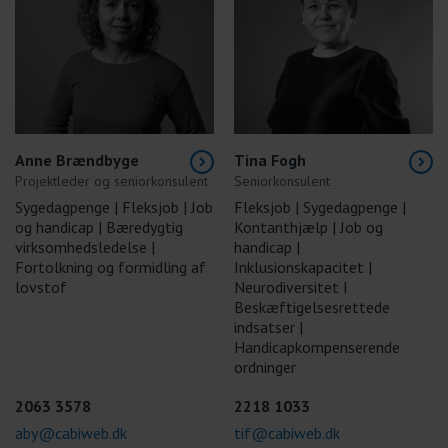
Anne Brændbyge
Tina Fogh
Projektleder og seniorkonsulent
Seniorkonsulent
Sygedagpenge | Fleksjob | Job
Fleksjob | Sygedagpenge |
og handicap | Bæredygtig
Kontanthjælp | Job og
virksomhedsledelse |
handicap |
Fortolkning og formidling af
Inklusionskapacitet |
lovstof
Neurodiversitet I
Beskæftigelsesrettede
indsatser |
Handicapkompenserende
ordninger
2063 3578
2218 1033
aby@cabiweb.dk
tif@cabiweb.dk