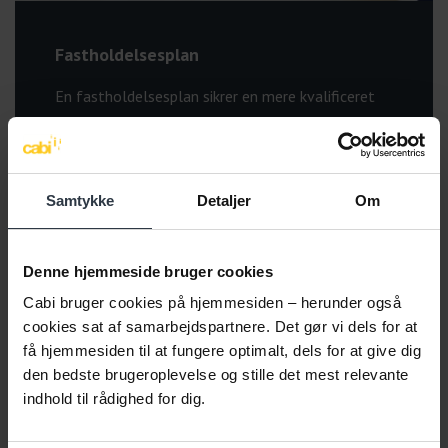
Fastholdelsesplan
En fastholdelsesplan sikrer en mere kvalificeret
tilbagevenden til arbejdet. Dertil kan det være et
godt evalueringsværktøj til den løbende
opfølgning på medarbejderens sygdom.
Samtykke
Detaljer
Om
Om fastholdelsesplan
Denne hjemmeside bruger cookies
Cabi bruger cookies på hjemmesiden – herunder også
cookies sat af samarbejdspartnere. Det gør vi dels for at
få hjemmesiden til at fungere optimalt, dels for at give dig
den bedste brugeroplevelse og stille det mest relevante
indhold til rådighed for dig.