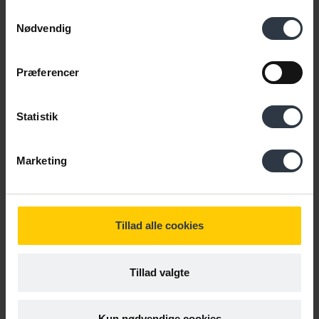
Samtykkevalg
Nødvendig
Præferencer
Statistik
Marketing
Spørg Cabi
Gratis hotline til dig, der i professionel sammenhæng har brug
Tillad alle cookies
for ekspertviden om det rummelige arbejdsmarked, socialt
ansvar og indsatser, der virker.
Tillad valgte
Spørg Cabi
Kun nødvendige cookies