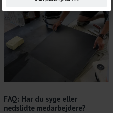
FAQ: Har du syge eller
nedslidte medarbejdere?