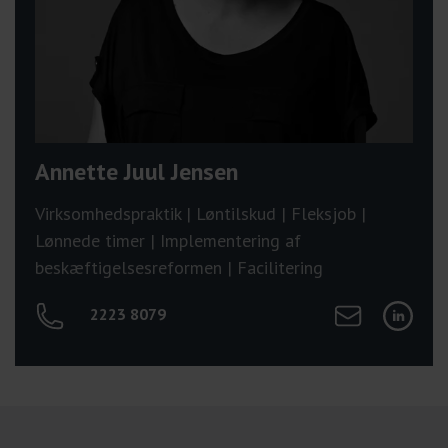
Annette Juul Jensen
Virksomhedspraktik | Løntilskud | Fleksjob |
Lønnede timer | Implementering af
beskæftigelsesreformen | Facilitering
Send mail til Ann
Tilgå Ann
2223 8079