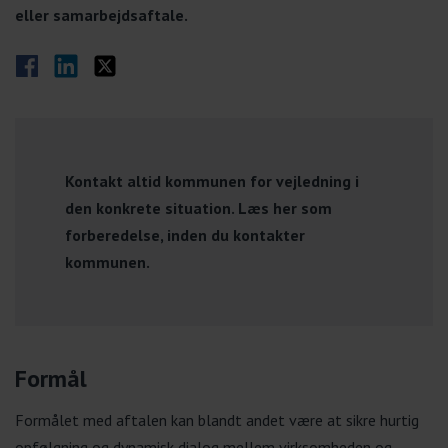
eller samarbejdsaftale.
Del på Facebook
Del på LinkedIn
Del på Twitter
Kontakt altid kommunen for vejledning i
den konkrete situation. Læs her som
forberedelse, inden du kontakter
kommunen.
Formål
Formålet med aftalen kan blandt andet være at sikre hurtig
opfølgning og dynamisk dialog mellem virksomheden og