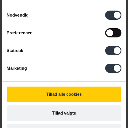
En mentor støtter og vejleder en person, der har
Samtykkevalg
brug for hjælp for at opnå job eller fastholde et
Nødvendig
job. Læs mere om mentorens opgaver, frikøb af
medarbejdere mm.
Præferencer
Om mentorordning
Statistik
Marketing
Tillad alle cookies
Tillad valgte