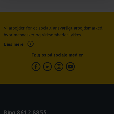
Vi arbejder for et socialt ansvarligt arbejdsmarked,
hvor mennesker og virksomheder lykkes.
Læs mere
Følg os på sociale medier
Facebook
Linkedin
Instagram
Youtube
Ring 8612 8855