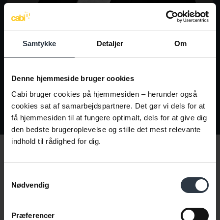
Samtykke
Detaljer
Om
Elisabeth Deding
Kreditorbogføring | Fakturering og debitorhåndtering |
Denne hjemmeside bruger cookies
Udarbejdelse af løn og betalinger
Cabi bruger cookies på hjemmesiden – herunder også
cookies sat af samarbejdspartnere. Det gør vi dels for at
Send mail til 
Tilgå 
2243 6837
få hjemmesiden til at fungere optimalt, dels for at give dig
den bedste brugeroplevelse og stille det mest relevante
indhold til rådighed for dig.
Få nyt direkte i indbakken
Samtykkevalg
Gør som 13.000 andre. Skriv dig op til at modtage vores
Nødvendig
nyhedsmail →
Præferencer
Fornavn
*