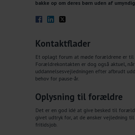
bakke op om deres børn uden af umyndi
Del på Facebook
Del på LinkedIn
Del på Twitter
Kontaktflader
Et oplagt forum at møde forældrene er til 
Forældrekontakten er dog også aktuel, n
uddannelsesvejledningen efter afbrudt udda
behov for pause-år.
Oplysning til forældre
Det er en god idé at give besked til foræld
givet udtryk for, at de ønsker vejledning ti
fritidsjob.