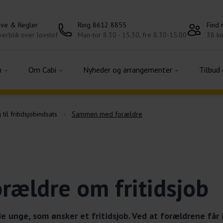
ove & Regler
Ring 8612 8855
Find
erblik over lovstof
Man-tor 8.30 - 15.30, fre 8.30-15.00
38 ko
n
Om Cabi
Nyheder og arrangementer
Tilbud
til fritidsjobindsats
Sammen med forældre
ældre om fritidsjob
e unge, som ønsker et fritidsjob. Ved at forældrene får 