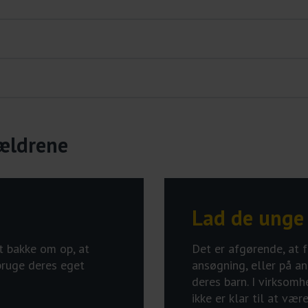
rældrene
Lad de unge 
t bakke om op, at
Det er afgørende, at 
 bruge deres eget
ansøgning, eller på a
deres barn. I virksomh
ikke er klar til at væ