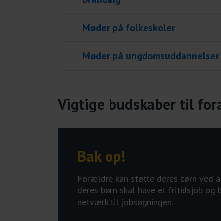
Møder på folkeskoler
Møder på ungdomsuddannelser
Vigtige budskaber til fo
Bak op!
Forældre kan støtte deres børn ved a
deres børn skal have et fritidsjob og
netværk til jobsøgningen.