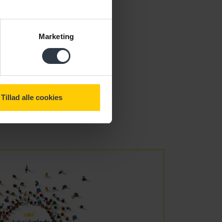
Marketing
ær for Mie.
lev en redning.
Tillad alle cookies