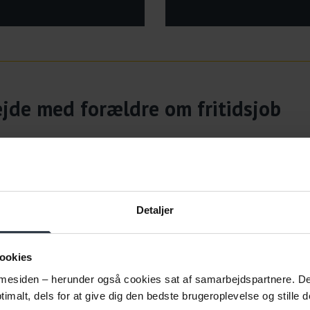
ejde med forældre om fritidsjob
 Ungdomsskole
Detaljer
ookies
esiden – herunder også cookies sat af samarbejdspartnere. Det g
imalt, dels for at give dig den bedste brugeroplevelse og stille d