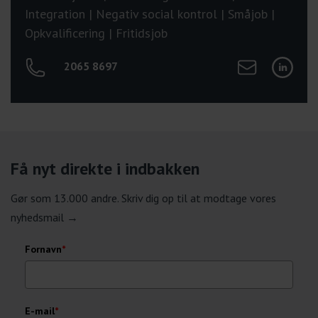
Integration | Negativ social kontrol | Småjob |
Opkvalificering | Fritidsjob
Send mail til Tr
Tilgå Tri
2065 8697
Få nyt direkte i indbakken
Gør som 13.000 andre. Skriv dig op til at modtage vores
nyhedsmail →
Fornavn
*
E-mail
*