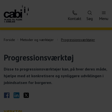
Kontakt
Søg
Menu
Forside
Metoder og værktøjer
Progressionsværktøjer
Progressionsværktøj
Disse to progressionsværktøjer kan, på hver deres måde,
hjælpe med at konkretisere og synliggøre udviklingen i
jobindsatsen for borgeren.
Del på Facebook
Del på LinkedIn
Del på Twitter
VÆRKTØJ