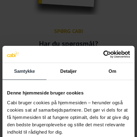
SPØRG CABI
Har du spørgsmål?
Så spørg Cabi!
|
Denne service er gratis for dig, fordi Cabi får offentlige
Samtykke
Detaljer
Om
midler på finansloven
|
Denne hjemmeside bruger cookies
Cabi bruger cookies på hjemmesiden – herunder også
cookies sat af samarbejdspartnere. Det gør vi dels for at
få hjemmesiden til at fungere optimalt, dels for at give dig
den bedste brugeroplevelse og stille det mest relevante
indhold til rådighed for dig.