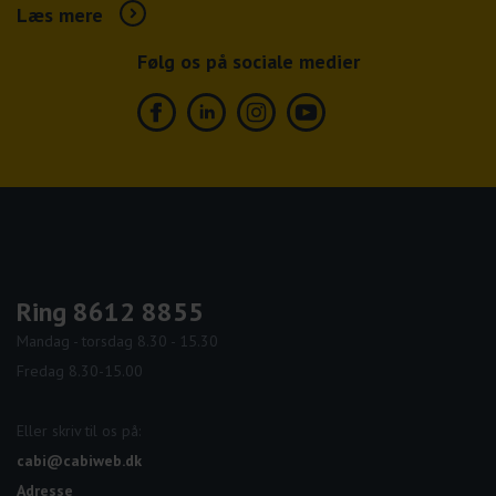
Læs mere
Følg os på sociale medier
Facebook
Linkedin
Instagram
Youtube
Ring 8612 8855
Mandag - torsdag 8.30 - 15.30
Fredag 8.30-15.00
Eller skriv til os på:
cabi@cabiweb.dk
Adresse