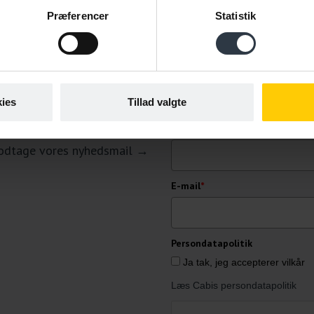
Præferencer
Statistik
ies
Tillad valgte
n
Fornavn
*
 modtage vores nyhedsmail →
E-mail
*
Persondatapolitik
Ja tak, jeg accepterer vilkår
Læs Cabis persondatapolitik