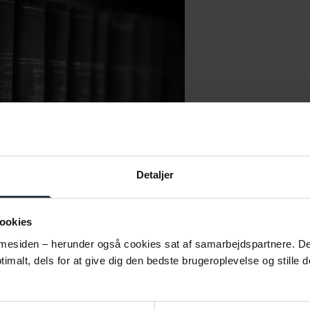
Lovstof
Find information om love o
arbejdsmarked og den akti
Detaljer
Se lovstof
ookies
esiden – herunder også cookies sat af samarbejdspartnere. Det g
imalt, dels for at give dig den bedste brugeroplevelse og stille d