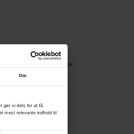
g regler, der vedrører det rummelige
ve beskæftigelsesindsats.
Om
ør vi dels for at få
et mest relevante indhold til