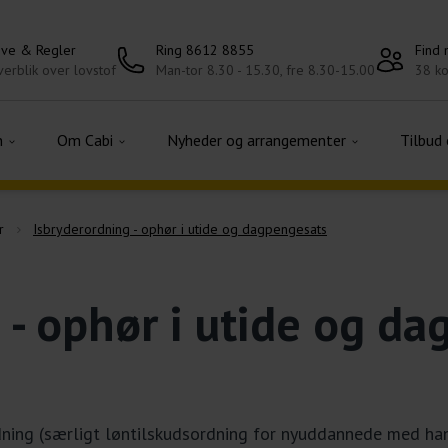
ove & Regler
Ring 8612 8855
Find
erblik over lovstof
Man-tor 8.30 - 15.30, fre 8.30-15.00
38 ko
n
Om Cabi
Nyheder og arrangementer
Tilbud
r
Isbryderordning - ophør i utide og dagpengesats
 - ophør i utide og d
dning (særligt løntilskudsordning for nyuddannede med hand