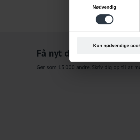
Nødvendig
Kun nødvendige cook
Få nyt direkte i indbakke
Gør som 13.000 andre. Skriv dig op til at