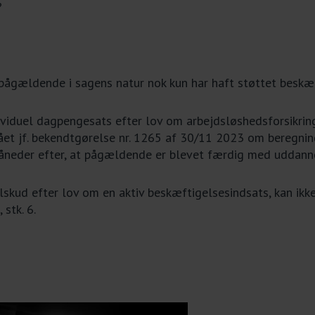
?
 pågældende i sagens natur nok kun har haft støttet beskæ
ividuel dagpengesats efter lov om arbejdsløshedsforsikring
et jf. bekendtgørelse nr
. 1265 af 30/11 2023
om beregning
 måneder efter, at pågældende er blevet færdig med uddann
ilskud efter lov om en aktiv beskæftigelsesindsats, kan ikke
 stk. 6.