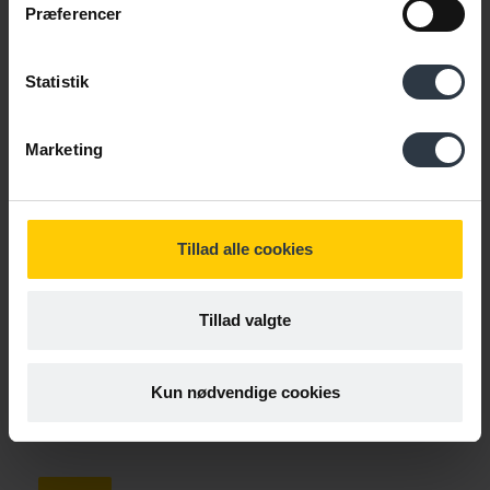
Præferencer
Fornavn
*
Statistik
E-mail
*
Marketing
Persondatapolitik
Tillad alle cookies
Ja tak, jeg accepterer vilkår
Tillad valgte
Læs Cabis persondatapolitik
Kun nødvendige cookies