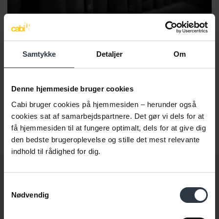
Lovstof
Samtykke
Detaljer
Om
Find information om love og regler, der vedrører det
Denne hjemmeside bruger cookies
rummelige arbejdsmarked og den aktive
beskæftigelsesindsats.
Cabi bruger cookies på hjemmesiden – herunder også
cookies sat af samarbejdspartnere. Det gør vi dels for at
få hjemmesiden til at fungere optimalt, dels for at give dig
Se lovstof
den bedste brugeroplevelse og stille det mest relevante
indhold til rådighed for dig.
Få nyt direkte i indbakken
Samtykkevalg
Nødvendig
Gør som 13.000 andre. Skriv dig op til at modtage vores
nyhedsmail →