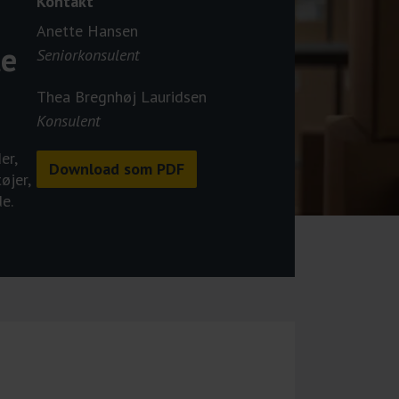
Kontakt
Anette Hansen
te
Seniorkonsulent
Thea Bregnhøj Lauridsen
Konsulent
er,
Download som PDF
øjer,
e.