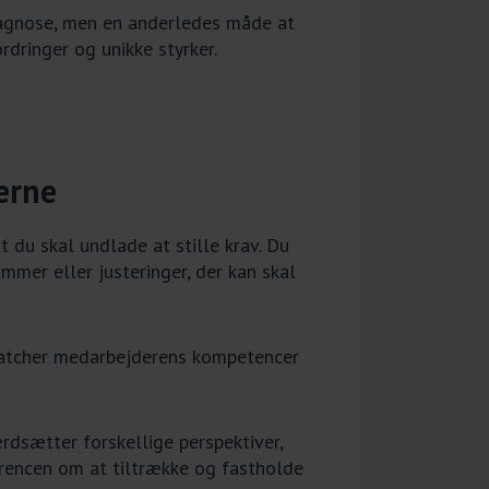
diagnose, men en anderledes måde at
dringer og unikke styrker.
erne
t du skal undlade at stille krav. Du
ammer eller justeringer, der kan skal
 matcher medarbejderens kompetencer
rdsætter forskellige perspektiver,
rencen om at tiltrække og fastholde