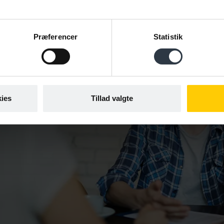
Brug pauser, så du giver medarbejderen tid til at tæn
Afslut samtalen med at sikre, at I er enige om, hvad 
eller initiativer. Hvad gør du/hvad gør jeg? Hvad er n
Præferencer
Statistik
ies
Tillad valgte