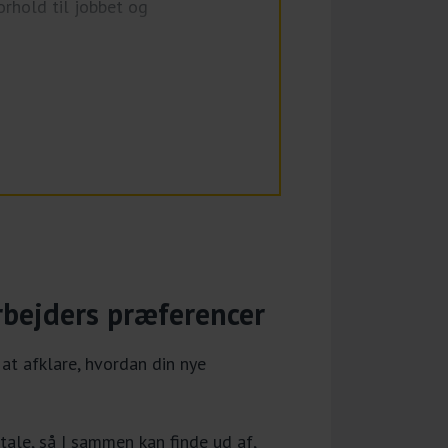
orhold til jobbet og
e ind til, hvilke små eller
at kunne bruge sine
for din medarbejder og for
rbejders præferencer
t afklare, hvordan din nye
ale, så I sammen kan finde ud af,