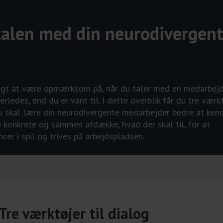
talen med din neurodivergen
gtigt at være opmærksom på, når du taler med en medarbejd
edes, end du er vant til. I dette overblik får du tre værkt
du skal lære din neurodivergente medarbejder bedre at kend
 konkrete og sammen afdække, hvad der skal til, for at
er i spil og trives på arbejdspladsen.
Tre værktøjer til dialog