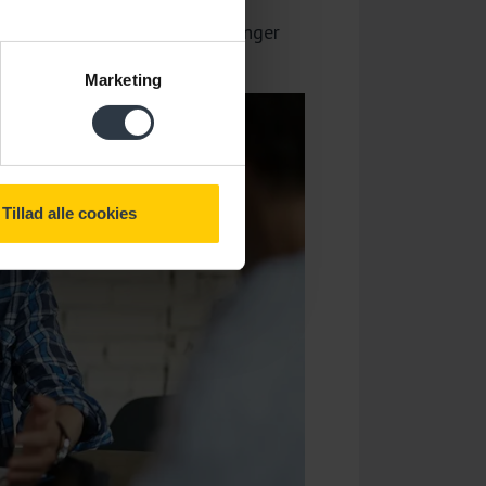
ke
samtalen har bragt af beslutninger
æste skridt?
Marketing
Tillad alle cookies