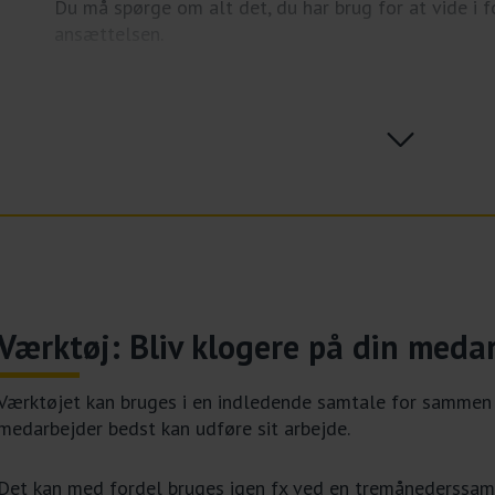
Du må spørge om alt det, du har brug for at vide i f
ansættelsen.
Det allervigtigste er, at du ikke er bange for at spørg
større justeringer din medarbejder har brug for, for 
Fold ud;
kompetencer optimalt. Det er en stor hjælp – både 
dig.
Værktøj: Bliv klogere på din meda
Værktøjet kan bruges i en indledende samtale for sammen a
medarbejder bedst kan udføre sit arbejde.
Det kan med fordel bruges igen fx ved en tremånederssamt