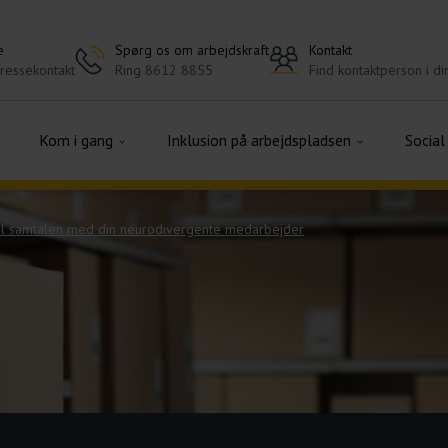
e
Spørg os om arbejdskraft
Kontakt
pressekontakt
Ring 8612 8855
Find kontaktperson i di
Kom i gang
Inklusion på arbejdspladsen
Social
til samtalen med din neurodivergente medarbejder