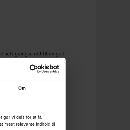
de helt gængse råd til en god
Om
r på
 om
ør vi dels for at få
et mest relevante indhold til