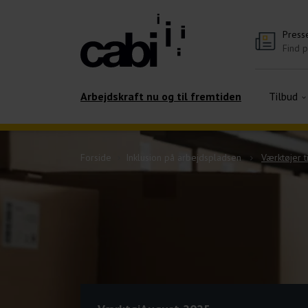
Press
Find 
Arbejdskraft nu og til fremtiden
Tilbud
Forside
Inklusion på arbejdspladsen
Værktøjer 