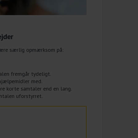
jder
være særlig opmærksom på:
len fremgår tydeligt.
hjælpemidler med.
re korte samtaler end en lang.
talen uforstyrret.