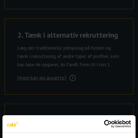
2.
Tænk i alternativ rekruttering
Læg det traditionelle jobopslag på hylden og
tænk i rekruttering af andre typer af profiler, som
kan løse de opgaver, du fandt frem til i trin 1.
Hvem kan jeg ansætte?
3.
Tag kontakt til jobcentret
Jobcentret kan hjælpe dig med at finde en ledig,