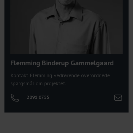
Flemming Binderup Gammelgaard
Kontakt Flemming vedrørende overordnede
spørgsmål om projektet.
Send mail
2091 0755