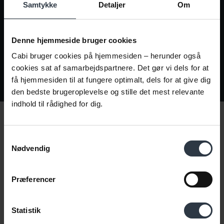
Samtykke
Detaljer
Om
der både kan matche behovet, og som har brug
for en chance for at finde fodfæste på
arbejdsmarkedet.
Denne hjemmeside bruger cookies
Samarbejde med jobcentret
Cabi bruger cookies på hjemmesiden – herunder også
cookies sat af samarbejdspartnere. Det gør vi dels for at
få hjemmesiden til at fungere optimalt, dels for at give dig
den bedste brugeroplevelse og stille det mest relevante
indhold til rådighed for dig.
Samtykkevalg
Nødvendig
Video
Præferencer
Sådan forvandler Claus
spildtid til stor værdi
Statistik
Hos Trekantens El Teknik i Vejle