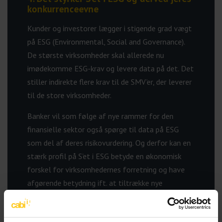
konkurrenceevne
Kunder og investorer lægger i stigende grad vægt
på ESG (Environmental, Social and Governance).
De største virksomheder skal allerede nu
imødekomme ESG-krav og levere data på det. Det
stiller indirekte flere krav til de SMV’er, der leverer
til de store virksomheder.
Banker vil som følge af nye rammer for den
finansielle sektor også spørge til data på ESG
som del af deres risikovurdering. Og derfor kan en
stærk profil på S’et i ESG betyde en økonomisk
forskel for virksomhedernes forretning og have
afgørende betydning ift. at tiltrække nye
medarbejdere og kunder.