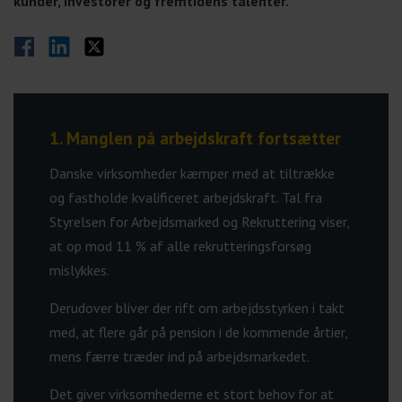
kunder, investorer og fremtidens talenter.
Del på Facebook
Del på LinkedIn
Del på Twitter
1. Manglen på arbejdskraft fortsætter
Danske virksomheder kæmper med at tiltrække
og fastholde kvalificeret arbejdskraft. Tal fra
Styrelsen for Arbejdsmarked og Rekruttering viser,
at op mod 11 % af alle rekrutteringsforsøg
mislykkes.
Derudover bliver der rift om arbejdsstyrken i takt
med, at flere går på pension i de kommende årtier,
mens færre træder ind på arbejdsmarkedet.
Det giver virksomhederne et stort behov for at