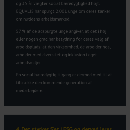
og 35 år vægter social bæredygtighed højt.
EQUALIS har spurgt 2.001 unge om deres tanker
om nutidens arbejdsmarked.
57 % af de adspurgte unge angiver, at det i høj
eller nogen grad har betydning for deres valg af
arbejdsplads, at den virksomhed, de arbejder hos,
arbejder med diversitet og inklusion i eget
arbejdsmiljø.
En social bæredygtig tilgang er dermed med til at
tiltrække den kommende generation af
medarbejdere.
4. Det styrker S’et i ESG og derved jeres