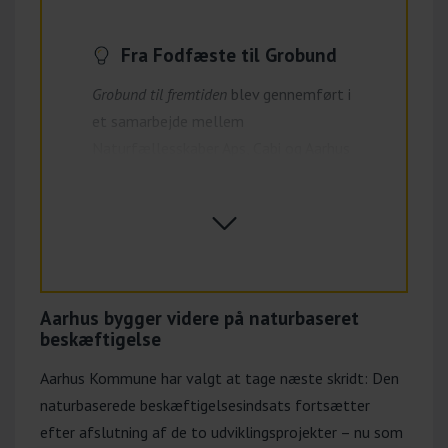
Fra Fodfæste til Grobund
Grobund til fremtiden
blev gennemført i
et samarbejde mellem
Naturfællesskaber Aps, Cabi og Aarhus
Kommune med Cabi som projektleder
– samme primære projektkreds, der
Fold ud;
også stod bag det forudgående
projekt,
Fodfæste gennem
naturen
. Derudover var Huset Relief
tilknyttet projektet som konsulent.
Aarhus bygger videre på naturbaseret
beskæftigelse
Fodfæste gennem naturen
viste
Aarhus Kommune har valgt at tage næste skridt: Den
særdeles stærke resultater.
naturbaserede beskæftigelsesindsats fortsætter
Et år efter projektets afslutning
efter afslutning af de to udviklingsprojekter – nu som