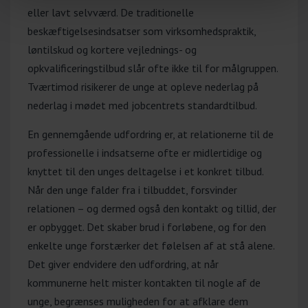
gæstefacilitator)
eller lavt selvværd. De traditionelle
Cabi er et landsdækkende, non-profit
beskæftigelsesindsatser som virksomhedspraktik,
videnshus, der arbejder for et socialt
løntilskud og kortere vejlednings- og
ansvarligt arbejdsmarked, hvor både
opkvalificeringstilbud slår ofte ikke til for målgruppen.
mennesker og virksomheder lykkes.
Tværtimod risikerer de unge at opleve nederlag på
Cabi stiller gratis viden, værktøjer og
nederlag i mødet med jobcentrets standardtilbud.
sparring til rådighed for virksomheder
En gennemgående udfordring er, at relationerne til de
og kommuner med fokus på inklusion,
professionelle i indsatserne ofte er midlertidige og
trivsel og beskæftigelse af udsatte
knyttet til den unges deltagelse i et konkret tilbud.
grupper. Cabi bygger bro mellem
Når den unge falder fra i tilbuddet, forsvinder
aktører og omsætter viden til praksis i
relationen – og dermed også den kontakt og tillid, der
hele landet – bl.a. gennem udvikling og
er opbygget. Det skaber brud i forløbene, og for den
ledelse af beskæftigelsesprojekter.
enkelte unge forstærker det følelsen af at stå alene.
Læs mere om Cabi
Det giver endvidere den udfordring, at når
Huset Relief (mental
kommunerne helt mister kontakten til nogle af de
sundhedsekspert og
unge, begrænses muligheden for at afklare dem