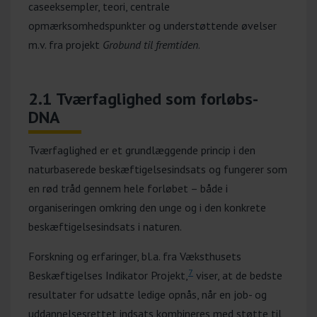
caseeksempler, teori, centrale
opmærksomhedspunkter og understøttende øvelser
m.v. fra projekt
Grobund til fremtiden
.
2.1 Tværfaglighed som forløbs-
DNA
Tværfaglighed er et grundlæggende princip i den
naturbaserede beskæftigelsesindsats og fungerer som
en rød tråd gennem hele forløbet – både i
organiseringen omkring den unge og i den konkrete
beskæftigelsesindsats i naturen.
Forskning og erfaringer, bl.a. fra Væksthusets
7
Beskæftigelses Indikator Projekt,
viser, at de bedste
resultater for udsatte ledige opnås, når en job- og
uddannelsesrettet indsats kombineres med støtte til