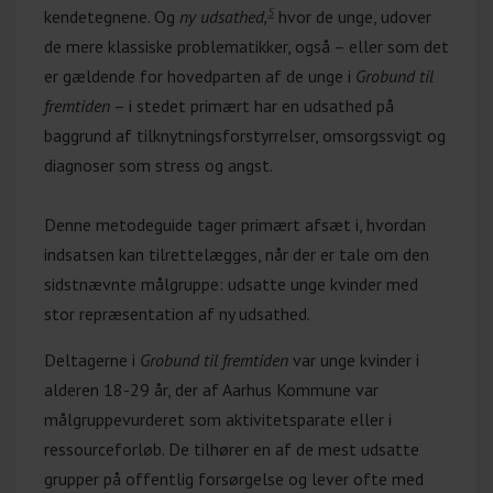
5
kendetegnene. Og
ny udsathed,
hvor de unge, udover
de mere klassiske problematikker, også – eller som det
er gældende for hovedparten af de unge i
Grobund til
fremtiden
– i stedet primært har en udsathed på
baggrund af tilknytningsforstyrrelser, omsorgssvigt og
diagnoser som stress og angst.
Denne metodeguide tager primært afsæt i, hvordan
indsatsen kan tilrettelægges, når der er tale om den
sidstnævnte målgruppe: udsatte unge kvinder med
stor repræsentation af ny udsathed.
Deltagerne i
Grobund til fremtiden
var unge kvinder i
alderen 18-29 år, der af Aarhus Kommune var
målgruppevurderet som aktivitetsparate eller i
ressourceforløb. De tilhører en af de mest udsatte
grupper på offentlig forsørgelse og lever ofte med