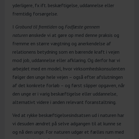
gæstefacilitator)
yderligere, fx ift. beskæftigelse, uddannelse eller
fremtidig forsørgelse.
Line Reif fra Huset Relief er
I
Grobund til fremtiden
socialrådgiver, narrativ psykoterapeut
og
Fodfæste gennem
naturen
ønskede vi at gøre op med denne praksis og
og supervisor med 20 års erfaring i
fremme en større vægtning og anerkendelse af
arbejdet med udsatte unge. Hun har
relationens betydning som en bærende kraft i vejen
udviklet beskæftigelsesindsatser i
mod job, uddannelse eller afklaring. Og derfor har vi
Aarhus Kommune og været rådgiver i
arbejdet med en model, hvor virksomhedskonsulenten
Studenterrådgivningen. Siden 2020 har
følger den unge hele vejen – også efter afslutningen
hun arbejdet selvstændigt med fokus
af det konkrete forløb – og først slipper opgaven, når
på mental sundhed og supervision af
den unge er i varig beskæftigelse eller uddannelse,
fagfolk.
alternativt videre i anden relevant foranstaltning.
Læs mere om Huset Relief
Ved at rykke beskæftigelsesindsatsen ud i naturen har
Aarhus Kommune
vi desuden ændret på selve adgangen til at kunne se
(visitationskommune og
og nå den unge. For naturen udgør et fælles rum med
faciliterende