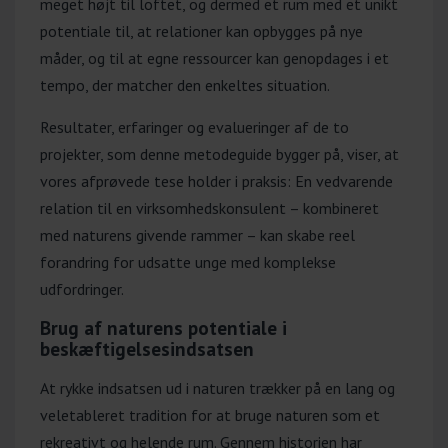
meget højt til loftet, og dermed et rum med et unikt
virksomhedskonsulent)
potentiale til, at relationer kan opbygges på nye
Ungecenter Uddannelse og Aktivitet er
måder, og til at egne ressourcer kan genopdages i et
en del af driftsområdet Unge Job og
tempo, der matcher den enkeltes situation.
Uddannelse under
Resultater, erfaringer og evalueringer af de to
Magistratsafdelingen for Sociale
projekter, som denne metodeguide bygger på, viser, at
Forhold og Beskæftigelse i Aarhus
vores afprøvede tese holder i praksis: En vedvarende
Kommune. Centret arbejder med
relation til en virksomhedskonsulent – kombineret
uddannelses- og
med naturens givende rammer – kan skabe reel
beskæftigelsesrettede indsatser for
forandring for udsatte unge med komplekse
aktivitetsparate unge under 30 år samt
udfordringer.
unge under 30 år, der deltager i et
ressourceforløb.
Brug af naturens potentiale i
beskæftigelsesindsatsen
Centret består af både
myndighedsfunktioner og tilbud på
At rykke indsatsen ud i naturen trækker på en lang og
beskæftigelsesområdet. Målet er, at
veletableret tradition for at bruge naturen som et
den unge gennem en koordineret
rekreativt og helende rum. Gennem historien har