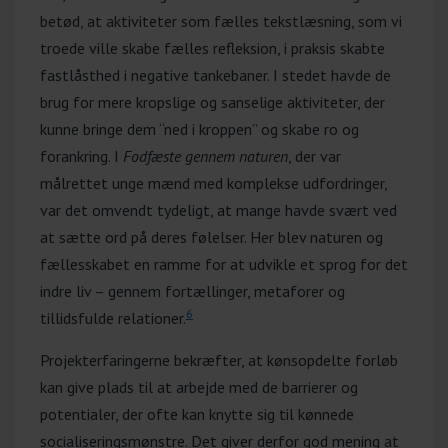
betød, at aktiviteter som fælles tekstlæsning, som vi
troede ville skabe fælles refleksion, i praksis skabte
fastlåsthed i negative tankebaner. I stedet havde de
brug for mere kropslige og sanselige aktiviteter, der
kunne bringe dem “ned i kroppen” og skabe ro og
forankring. I
Fodfæste gennem naturen
, der var
målrettet unge mænd med komplekse udfordringer,
var det omvendt tydeligt, at mange havde svært ved
at sætte ord på deres følelser. Her blev naturen og
fællesskabet en ramme for at udvikle et sprog for det
indre liv – gennem fortællinger, metaforer og
6
tillidsfulde relationer.
Projekterfaringerne bekræfter, at kønsopdelte forløb
kan give plads til at arbejde med de barrierer og
potentialer, der ofte kan knytte sig til kønnede
socialiseringsmønstre. Det giver derfor god mening at