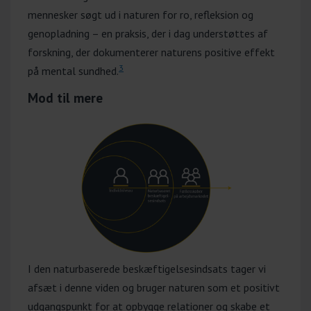
indsats bliver i stand til at påbegynde
mennesker søgt ud i naturen for ro, refleksion og
en ordinær uddannelse, opnå
genopladning – en praksis, der i dag understøttes af
selvforsørgelse via job eller få
forskning, der dokumenterer naturens positive effekt
afklaret arbejdsevnen med henblik på
3
på mental sundhed.
planlægning af den videre indsats mod
Mod til mere
beskæftigelse. Den
virksomhedsrettede indsats udgør en
væsentlig del af denne afklaring.
Læs mere om Ungecenter Uddannelse
og Aktivitet
I den naturbaserede beskæftigelsesindsats tager vi
afsæt i denne viden og bruger naturen som et positivt
udgangspunkt for at opbygge relationer og skabe et