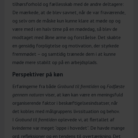
tilhørsforhold og fællesskab med de andre deltagere:
De mærkede, at de blev savnet, når de var fraværende,
og selv om de måske kun kunne klare at møde op og
være med i en halv time på en mødedag, så blev de
modtaget med åbne arme og forståelse. Det skabte
en gensidig forpligtelse og motivation, der styrkede
fremmødet – og samtidig trænede dem i at kunne
møde mere stabilt op på en arbejdsplads.
Perspektiver på køn
Erfaringerne fra både
Grobund til fremtiden
og
Fodfæste
gennem naturen
viser, at køn kan være en meningsfuld
organiserende faktor i beskæftigelsesindsatser, når
det kobles med målgruppens livssituation og behov.
I
Grobund til fremtiden
oplevede vi, at flertallet af
kvinderne var meget “oppe i hovedet”. De havde mange
ord, refleksioner og en tendens til overtænkning. Det